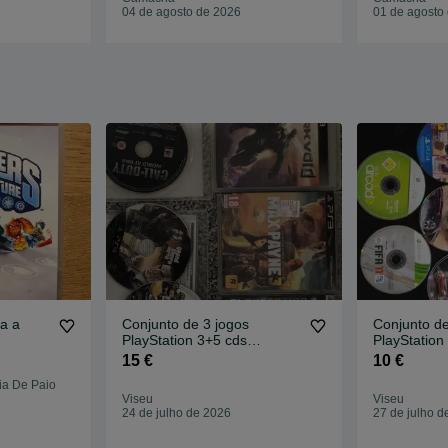
04 de agosto de 2026
01 de agosto
ra a
Conjunto de 3 jogos
Conjunto de
PlayStation 3+5 cds
PlayStation
danificados
danificados
15 €
10 €
eia De Paio
Viseu
Viseu
24 de julho de 2026
27 de julho d