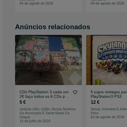
04 de agosto de 2026
04 de agosto de 2026
Anúncios relacionados
CDs PlayStation 3 cada um
6 jogos vintages pa
2€ faço todos os 6 CDs por
PlayStation3 PS3
10€ Não vou levar tem que
5 €
12 €
vir buscar.
Setúbal (São Julião, Nossa Senhora
Seixal, Arrentela E Ald
Da Anunciada E Santa Maria Da
Pires
Graça)
02 de agosto de 2026
16 de julho de 2026