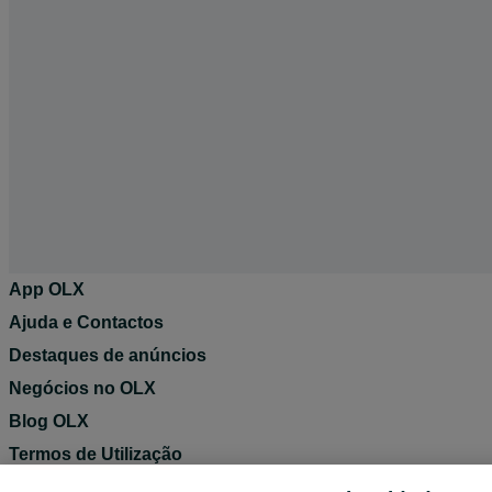
App OLX
Ajuda e Contactos
Destaques de anúncios
Negócios no OLX
Blog OLX
Termos de Utilização
Política de Privacidade