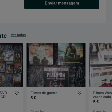
Enviar mensagem
nte
Ver todas
 DVD
Filmes de guerra
Filmes Wes
a CD
euros cada
5 €
5 €
Camacha
Camacha