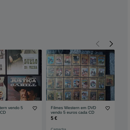
tern vendo 5
Filmes Western em DVD
Jog
 CD
vendo 5 euros cada CD
ven
5 €
10
Camacha
Ca