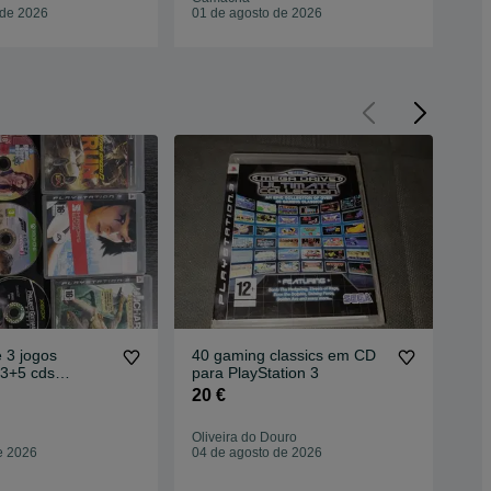
 de 2026
01 de agosto de 2026
01 
 3 jogos
40 gaming classics em CD
Con
 3+5 cds
para PlayStation 3
Pla
dan
20 €
10
Oliveira do Douro
Vis
e 2026
04 de agosto de 2026
02 