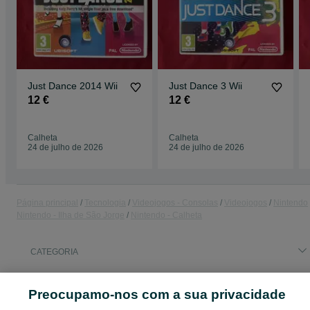
Just Dance 2014 Wii
Just Dance 3 Wii
12 €
12 €
Calheta
Calheta
24 de julho de 2026
24 de julho de 2026
Página principal
Tecnologia
Videojogos - Consolas
Videojogos
Nintendo
Nintendo - Ilha de São Jorge
Nintendo - Calheta
CATEGORIA
ID:
660213438
Cliques: 
Preocupamo-nos com a sua privacidade