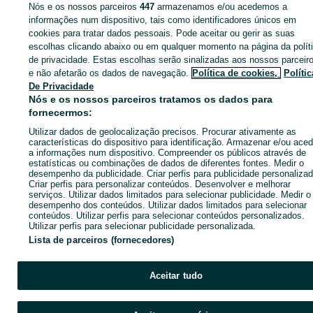
Nós e os nossos parceiros
447
armazenamos e/ou acedemos a
informações num dispositivo, tais como identificadores únicos em
cookies para tratar dados pessoais. Pode aceitar ou gerir as suas
Entra na tua conta OLX ou cria uma nova para contactares est
escolhas clicando abaixo ou em qualquer momento na página da polít
anunciante
de privacidade. Estas escolhas serão sinalizadas aos nossos parceir
e não afetarão os dados de navegação.
Política de cookies,
Polític
De Privacidade
Nós e os nossos parceiros tratamos os dados para
Entrar ou criar conta
fornecermos:
Utilizar dados de geolocalização precisos. Procurar ativamente as
Enviar mensagem
características do dispositivo para identificação. Armazenar e/ou aced
a informações num dispositivo. Compreender os públicos através de
estatísticas ou combinações de dados de diferentes fontes. Medir o
desempenho da publicidade. Criar perfis para publicidade personalizad
Criar perfis para personalizar conteúdos. Desenvolver e melhorar
serviços. Utilizar dados limitados para selecionar publicidade. Medir o
desempenho dos conteúdos. Utilizar dados limitados para selecionar
conteúdos. Utilizar perfis para selecionar conteúdos personalizados.
Utilizar perfis para selecionar publicidade personalizada.
Lista de parceiros (fornecedores)
Aceitar tudo