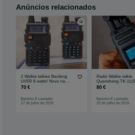
Anúncios relacionados
2 Walkie talkies Baofeng
Radio Walkie talkie
UV5R 8 watts! Novo na
Quansheng TK-11(
caixa
VHF/UHF,novo na
70 €
80 €
embalagem!
Barreiro E Lavradio
Barreiro E Lavradio
17 de julho de 2026
25 de julho de 2026