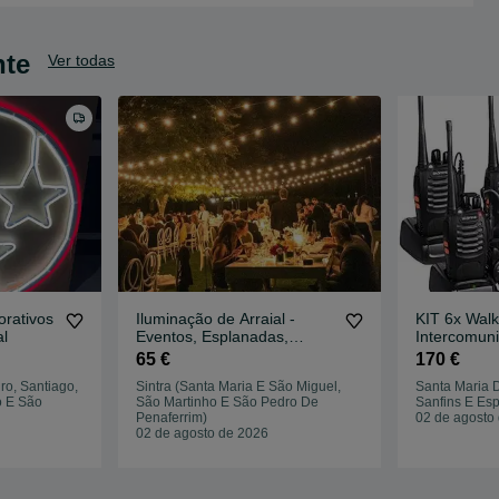
nte
Ver todas
orativos
Iluminação de Arraial -
KIT 6x Walki
al
Eventos, Esplanadas,
Intercomun
Jardins, etc.
Acessórios
65 €
170 €
ro, Santiago,
Sintra (Santa Maria E São Miguel,
Santa Maria D
o E São
São Martinho E São Pedro De
Sanfins E Es
Penaferrim)
02 de agosto
02 de agosto de 2026