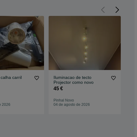
 calha carril
Iluminacao de tecto
Pro
Projector como novo
Un
45 €
20
Pinhal Novo
Casc
e 2026
04 de agosto de 2026
17 