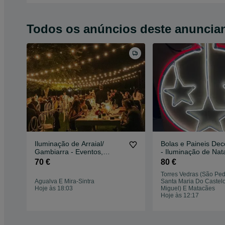
Todos os anúncios deste anuncia
Iluminação de Arraial/
Bolas e Paineis Dec
Gambiarra - Eventos,
- Iluminação de Nat
Restaurantes, Jardins ...
70 €
80 €
Torres Vedras (São Ped
Agualva E Mira-Sintra
Santa Maria Do Castel
Hoje às 18:03
Miguel) E Matacães
Hoje às 12:17