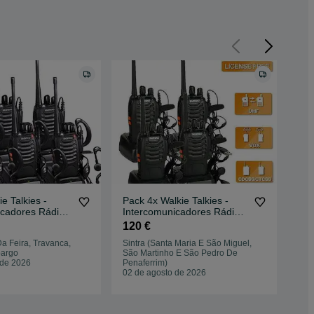
e Talkies -
Pack 4x Walkie Talkies -
Pla
icadores Rádio +
Intercomunicadores Rádio -
No
 - NOVOS
Novos - Promo
120 €
50
a Feira, Travanca,
Sintra (Santa Maria E São Miguel,
pargo
São Martinho E São Pedro De
Que
 de 2026
Penaferrim)
27 
02 de agosto de 2026