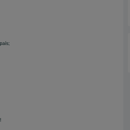
país;
!