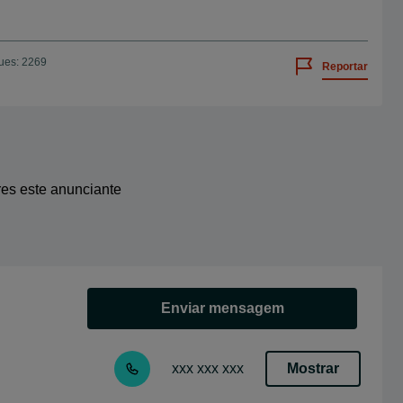
ues: 2269
Reportar
res este anunciante
Enviar mensagem
Mostrar
xxx xxx xxx