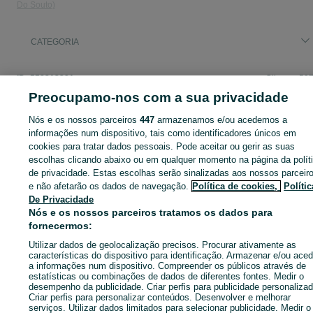
Do Souto)
CATEGORIA
ID:
558312391
Cliques: 59
Preocupamo-nos com a sua privacidade
Nós e os nossos parceiros
447
armazenamos e/ou acedemos a
informações num dispositivo, tais como identificadores únicos em
Entra na tua conta OLX ou cria uma nova para contactares est
cookies para tratar dados pessoais. Pode aceitar ou gerir as suas
anunciante
escolhas clicando abaixo ou em qualquer momento na página da polít
de privacidade. Estas escolhas serão sinalizadas aos nossos parceir
e não afetarão os dados de navegação.
Política de cookies,
Polític
De Privacidade
Entrar ou criar conta
Nós e os nossos parceiros tratamos os dados para
fornecermos:
Ligar / SMS
Enviar mensagem
Utilizar dados de geolocalização precisos. Procurar ativamente as
características do dispositivo para identificação. Armazenar e/ou aced
a informações num dispositivo. Compreender os públicos através de
estatísticas ou combinações de dados de diferentes fontes. Medir o
desempenho da publicidade. Criar perfis para publicidade personalizad
Criar perfis para personalizar conteúdos. Desenvolver e melhorar
serviços. Utilizar dados limitados para selecionar publicidade. Medir o