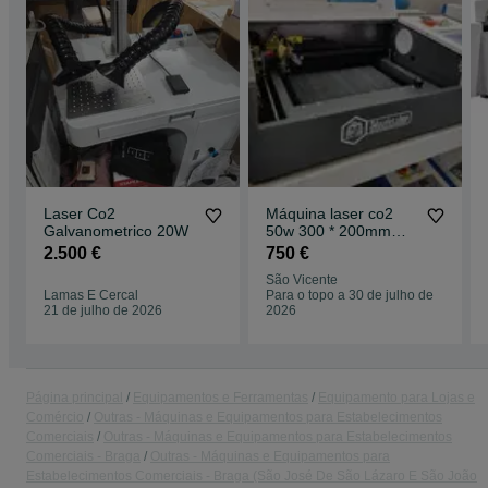
Laser Co2
Máquina laser co2
Galvanometrico 20W
50w 300 * 200mm
30*20cm
2.500 €
750 €
São Vicente
Lamas E Cercal
Para o topo a 30 de julho de
21 de julho de 2026
2026
Página principal
Equipamentos e Ferramentas
Equipamento para Lojas e
Comércio
Outras - Máquinas e Equipamentos para Estabelecimentos
Comerciais
Outras - Máquinas e Equipamentos para Estabelecimentos
Comerciais - Braga
Outras - Máquinas e Equipamentos para
Estabelecimentos Comerciais - Braga (São José De São Lázaro E São João