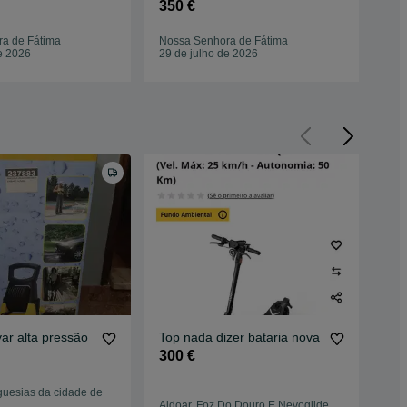
350 €
a de Fátima
Nossa Senhora de Fátima
e 2026
29 de julho de 2026
ar alta pressão
Top nada dizer bataria nova
Par
bat
300 €
híb
20
guesias da cidade de
Cal
Aldoar, Foz Do Douro E Nevogilde
Do 