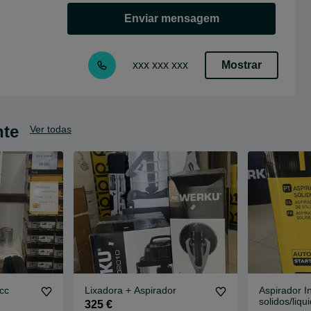
Enviar mensagem
Mostrar
xxx xxx xxx
nte
Ver todas
cc
Lixadora + Aspirador
Aspirador In
solidos/liqu
325 €