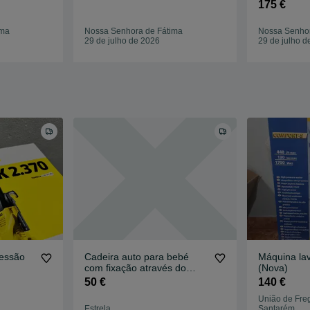
175 €
ima
Nossa Senhora de Fátima
Nossa Senhor
29 de julho de 2026
29 de julho d
ressão
Cadeira auto para bebé
Máquina lav
com fixação através do
(Nova)
cinto do carro
50 €
140 €
União de Fre
Estrela
Santarém