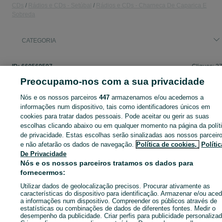
CDs
Rádios e CDs - Setúbal
Rádios e CDs - Charneca De Caparica E
Sobreda
CATEGORIA
ID:
660569597
Cliques: 2
Preocupamo-nos com a sua privacidade
Nós e os nossos parceiros
447
armazenamos e/ou acedemos a
informações num dispositivo, tais como identificadores únicos em
Entra na tua conta OLX ou cria uma nova para contactares est
cookies para tratar dados pessoais. Pode aceitar ou gerir as suas
anunciante
escolhas clicando abaixo ou em qualquer momento na página da polít
de privacidade. Estas escolhas serão sinalizadas aos nossos parceir
e não afetarão os dados de navegação.
Política de cookies,
Polític
Entrar ou criar conta
De Privacidade
Nós e os nossos parceiros tratamos os dados para
fornecermos:
Enviar mensagem
Utilizar dados de geolocalização precisos. Procurar ativamente as
características do dispositivo para identificação. Armazenar e/ou aced
a informações num dispositivo. Compreender os públicos através de
estatísticas ou combinações de dados de diferentes fontes. Medir o
desempenho da publicidade. Criar perfis para publicidade personalizad