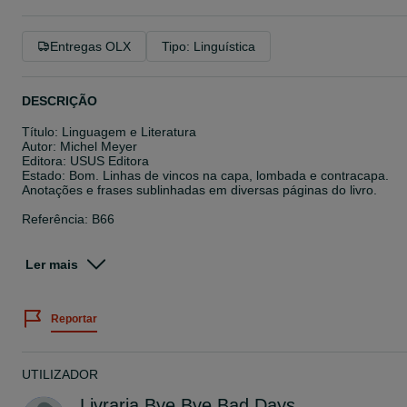
Entregas OLX
Tipo: Linguística
DESCRIÇÃO
Título: Linguagem e Literatura
Autor: Michel Meyer
Editora: USUS Editora
Estado: Bom. Linhas de vincos na capa, lombada e contracapa.
Anotações e frases sublinhadas em diversas páginas do livro.
Referência: B66
Vendedor: TI
Ler mais
Perguntas frequentes:
»Enviam livros pelo correio?
Reportar
Sim! Fazemos envios em correio editorial normal, a custo reduzido
3 x por semana, para todo o país e ilhas. Também enviamos para
fora de Portugal.
»Como faço para comprar?
UTILIZADOR
Basta enviar-nos uma mensagem. Não estamos permanentement
online, mas tentamos responder o mais rápido possível.
Livraria Bye Bye Bad Days