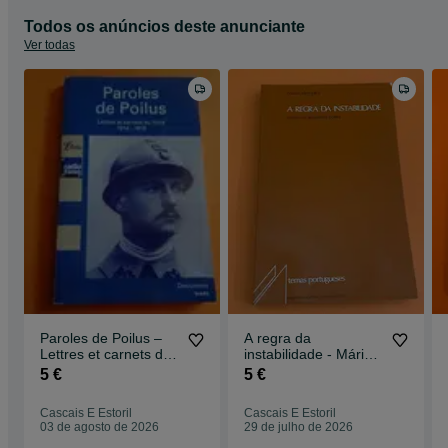
Todos os anúncios deste anunciante
Ver todas
Paroles de Poilus –
A regra da
Lettres et carnets du
instabilidade - Mário
front(Cartas primeira
Mesquita
5 €
5 €
guerra)
Cascais E Estoril
Cascais E Estoril
03 de agosto de 2026
29 de julho de 2026