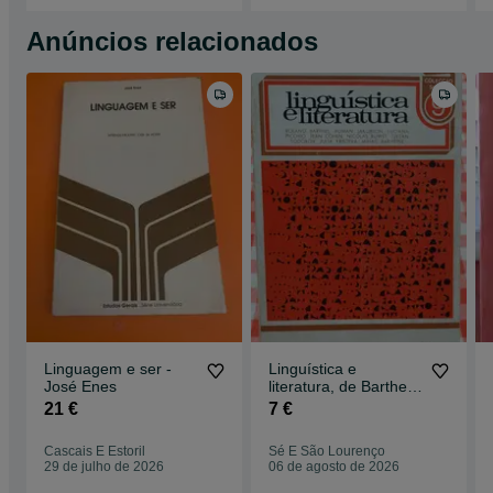
Anúncios relacionados
Linguagem e ser -
Linguística e
José Enes
literatura, de Barthes,
Jakobson, Picchio,
21 €
7 €
Todorov, etc
Cascais E Estoril
Sé E São Lourenço
29 de julho de 2026
06 de agosto de 2026