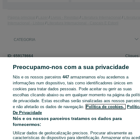
Página principal
Lazer
Livros - Revistas
Literatura Internacional
Literatura
Internacional - Lisboa
Literatura Internacional - Cascais E Estoril
CATEGORIA
ID:
659178664
Cliques:
Preocupamo-nos com a sua privacidade
Nós e os nossos parceiros
447
armazenamos e/ou acedemos a
informações num dispositivo, tais como identificadores únicos em
Entra na tua conta OLX ou cria uma nova para contactares est
cookies para tratar dados pessoais. Pode aceitar ou gerir as suas
anunciante
escolhas clicando abaixo ou em qualquer momento na página da polít
de privacidade. Estas escolhas serão sinalizadas aos nossos parceir
e não afetarão os dados de navegação.
Política de cookies,
Polític
Entrar ou criar conta
De Privacidade
Nós e os nossos parceiros tratamos os dados para
fornecermos:
Enviar mensagem
Utilizar dados de geolocalização precisos. Procurar ativamente as
características do dispositivo para identificação. Armazenar e/ou aced