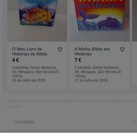
O Meu Livro de
A Minha Bíblia em
Histórias da Bíblia
Histórias
4 €
7 €
Cedofeita, Santo Ildefonso,
Cedofeita, Santo Ildefonso,
Sé, Miragaia, São Nicolau E
Sé, Miragaia, São Nicolau E
Vitória
Vitória
16 de julho de 2026
17 de julho de 2026
Página principal
Lazer
Livros - Revistas
Jovem
Jovem - Setúbal
Jovem -
Palmela
CATEGORIA