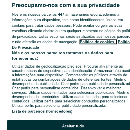
ID:
669227438
Cliques:
Preocupamo-nos com a sua privacidade
Nós e os nossos parceiros
447
armazenamos e/ou acedemos a
informações num dispositivo, tais como identificadores únicos em
cookies para tratar dados pessoais. Pode aceitar ou gerir as suas
Entra na tua conta OLX ou cria uma nova para contactares est
escolhas clicando abaixo ou em qualquer momento na página da polít
anunciante
de privacidade. Estas escolhas serão sinalizadas aos nossos parceir
e não afetarão os dados de navegação.
Política de cookies,
Polític
De Privacidade
Entrar ou criar conta
Nós e os nossos parceiros tratamos os dados para
fornecermos:
Utilizar dados de geolocalização precisos. Procurar ativamente as
Enviar mensagem
características do dispositivo para identificação. Armazenar e/ou aced
a informações num dispositivo. Compreender os públicos através de
estatísticas ou combinações de dados de diferentes fontes. Medir o
desempenho da publicidade. Criar perfis para publicidade personalizad
Criar perfis para personalizar conteúdos. Desenvolver e melhorar
serviços. Utilizar dados limitados para selecionar publicidade. Medir o
desempenho dos conteúdos. Utilizar dados limitados para selecionar
conteúdos. Utilizar perfis para selecionar conteúdos personalizados.
Utilizar perfis para selecionar publicidade personalizada.
Lista de parceiros (fornecedores)
Aceitar tudo