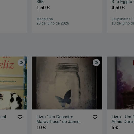
365
3- o Egipto
Impérios
1,50 €
4,50 €
Madalena
Gulpilhares E
20 de julho de 2026
18 de julho d
nal
Livro "Um Desastre
Livro - Um F
Maravilhoso" de Jamie
Annie Darli
McGuire
10 €
5 €