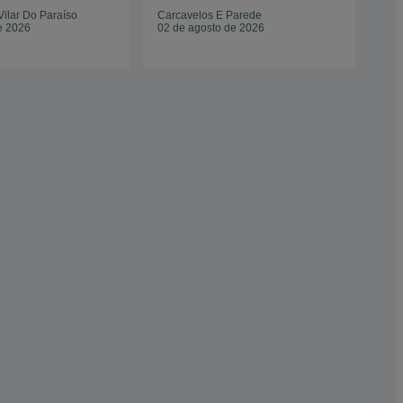
ilar Do Paraíso
Carcavelos E Parede
Pen
e 2026
02 de agosto de 2026
11 