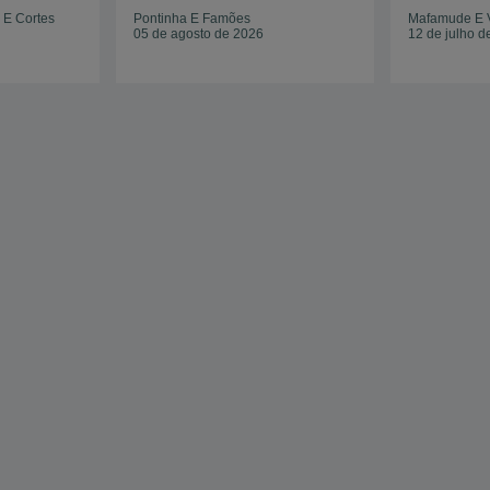
a E Cortes
Pontinha E Famões
Mafamude E V
05 de agosto de 2026
12 de julho d