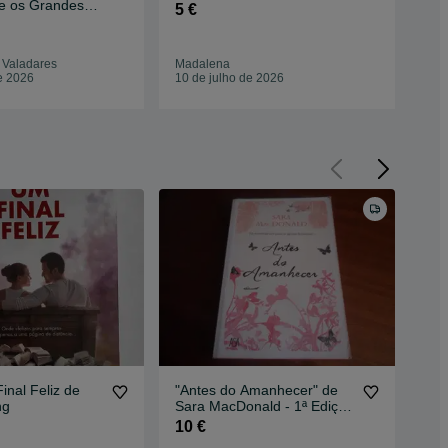
 e os Grandes
Ass
5 €
7 €
 Valadares
Madalena
Maf
e 2026
10 de julho de 2026
09 
inal Feliz de
"Antes do Amanhecer" de
Olá
ng
Sara MacDonald - 1ª Edição
Nap
de 2010
10 €
10