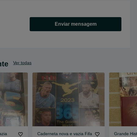
Enviar mensagem
nte
Ver todas
azia
Caderneta nova e vazia Fifa
Grande Hist