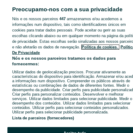
ID:
659338762
Cliques: 
Preocupamo-nos com a sua privacidade
Nós e os nossos parceiros
447
armazenamos e/ou acedemos a
informações num dispositivo, tais como identificadores únicos em
cookies para tratar dados pessoais. Pode aceitar ou gerir as suas
Entra na tua conta OLX ou cria uma nova para contactares est
escolhas clicando abaixo ou em qualquer momento na página da polít
anunciante
de privacidade. Estas escolhas serão sinalizadas aos nossos parceir
e não afetarão os dados de navegação.
Política de cookies,
Polític
De Privacidade
Entrar ou criar conta
Nós e os nossos parceiros tratamos os dados para
fornecermos:
Enviar mensagem
Utilizar dados de geolocalização precisos. Procurar ativamente as
características do dispositivo para identificação. Armazenar e/ou aced
a informações num dispositivo. Compreender os públicos através de
estatísticas ou combinações de dados de diferentes fontes. Medir o
desempenho da publicidade. Criar perfis para publicidade personalizad
Criar perfis para personalizar conteúdos. Desenvolver e melhorar
serviços. Utilizar dados limitados para selecionar publicidade. Medir o
desempenho dos conteúdos. Utilizar dados limitados para selecionar
conteúdos. Utilizar perfis para selecionar conteúdos personalizados.
Utilizar perfis para selecionar publicidade personalizada.
Lista de parceiros (fornecedores)