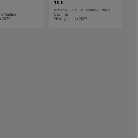
OMPLETA
10 €
Almada, Cova Da Piedade, Pragal E
m Martins
Cacilhas
Qui
e 2026
26 de julho de 2026
22 