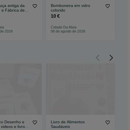
uça antiga da
Bomboneira em vidro
Liv
e e Fábrica de
colorido
Eng
10 €
30
aia
Cidade Da Maia
Cid
 de 2026
06 de agosto de 2026
06 
ico Desenho e
Livro de Alimentos
Liv
 videos e livros -
Saudáveis
5 €