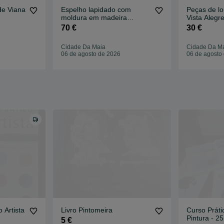
de Viana
Espelho lapidado com
Peças de lo
moldura em madeira
Vista Alegr
dourado velho
Coimbra
70 €
30 €
Cidade Da Maia
Cidade Da M
06 de agosto de 2026
06 de agosto
 Artista
Livro Pintomeira
Curso Prát
Pintura - 25
5 €