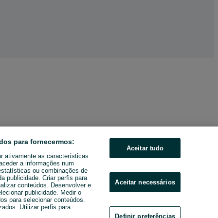
dos para fornecermos:
Aceitar tudo
ar ativamente as características
u aceder a informações num
estatísticas ou combinações de
 publicidade. Criar perfis para
Aceitar necessários
nalizar conteúdos. Desenvolver e
elecionar publicidade. Medir o
os para selecionar conteúdos.
ados. Utilizar perfis para
Definir preferências