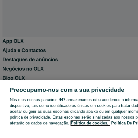
App OLX
Ajuda e Contactos
Destaques de anúncios
Negócios no OLX
Blog OLX
Termos de Utilização
Preocupamo-nos com a sua privacidade
Política de Privacidade
Nós e os nossos parceiros
447
armazenamos e/ou acedemos a inform
Pacotes de anúncios
dispositivo, tais como identificadores únicos em cookies para tratar d
aceitar ou gerir as suas escolhas clicando abaixo ou em qualquer mom
Entregas OLX
política de privacidade. Estas escolhas serão sinalizadas aos nossos p
afetarão os dados de navegação.
Política de cookies,
Política De P
Tarifários
Configurações de privacidade