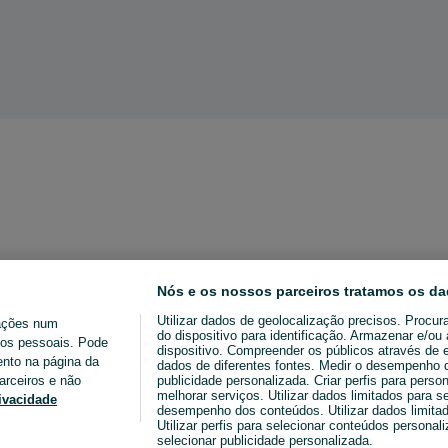
Nós e os nossos parceiros tratamos os da
Utilizar dados de geolocalização precisos. Procur
ações num
do dispositivo para identificação. Armazenar e/o
ados pessoais. Pode
dispositivo. Compreender os públicos através de 
ento na página da
dados de diferentes fontes. Medir o desempenho da
arceiros e não
publicidade personalizada. Criar perfis para perso
melhorar serviços. Utilizar dados limitados para s
rivacidade
desempenho dos conteúdos. Utilizar dados limitad
Utilizar perfis para selecionar conteúdos personaliz
selecionar publicidade personalizada.