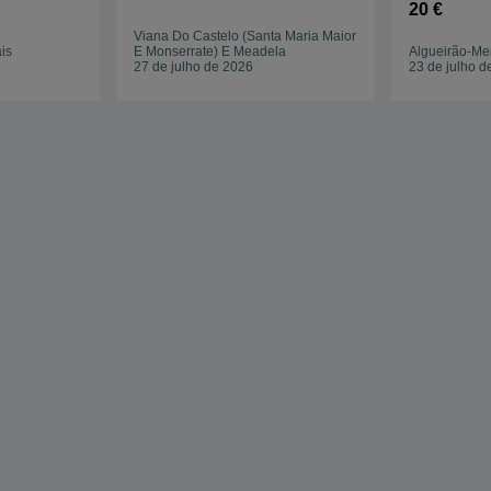
Coleção C
20 €
Viana Do Castelo (Santa Maria Maior
is
E Monserrate) E Meadela
Algueirão-Me
27 de julho de 2026
23 de julho d