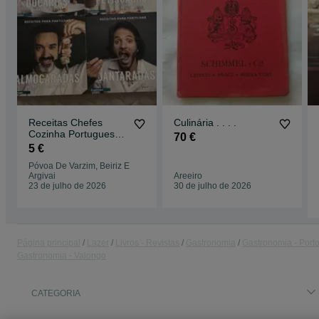
Receitas Chefes
Culinária . . . .
Cozinha Portugueses
70 €
Culinária
5 €
Póvoa De Varzim, Beiriz E
Argivai
Areeiro
23 de julho de 2026
30 de julho de 2026
Página principal
Lazer
Livros - Revistas
Gastronomia
Gastronomia - Port
Gastronomia - Valongo
CATEGORIA