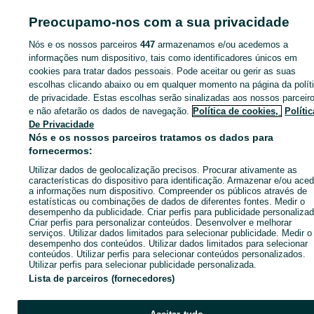
ID:
615464678
Cliques: 2
Preocupamo-nos com a sua privacidade
Nós e os nossos parceiros
447
armazenamos e/ou acedemos a
informações num dispositivo, tais como identificadores únicos em
cookies para tratar dados pessoais. Pode aceitar ou gerir as suas
Entra na tua conta OLX ou cria uma nova para contactares est
escolhas clicando abaixo ou em qualquer momento na página da polít
anunciante
de privacidade. Estas escolhas serão sinalizadas aos nossos parceir
e não afetarão os dados de navegação.
Política de cookies,
Polític
De Privacidade
Entrar ou criar conta
Nós e os nossos parceiros tratamos os dados para
fornecermos:
Enviar mensagem
Utilizar dados de geolocalização precisos. Procurar ativamente as
características do dispositivo para identificação. Armazenar e/ou aced
a informações num dispositivo. Compreender os públicos através de
estatísticas ou combinações de dados de diferentes fontes. Medir o
desempenho da publicidade. Criar perfis para publicidade personalizad
Criar perfis para personalizar conteúdos. Desenvolver e melhorar
serviços. Utilizar dados limitados para selecionar publicidade. Medir o
desempenho dos conteúdos. Utilizar dados limitados para selecionar
conteúdos. Utilizar perfis para selecionar conteúdos personalizados.
Utilizar perfis para selecionar publicidade personalizada.
Lista de parceiros (fornecedores)