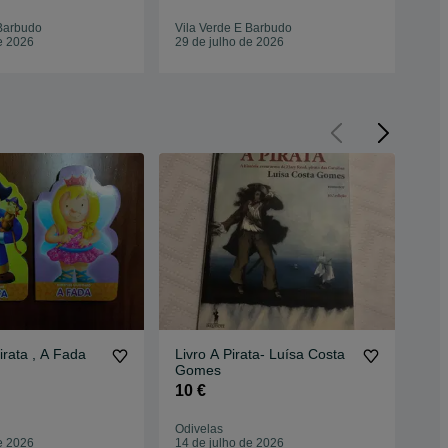
 Barbudo
Vila Verde E Barbudo
Vil
e 2026
29 de julho de 2026
29 
irata , A Fada
Livro A Pirata- Luísa Costa
Liv
Gomes
Ger
10 €
5 €
Odivelas
Olh
e 2026
14 de julho de 2026
08 