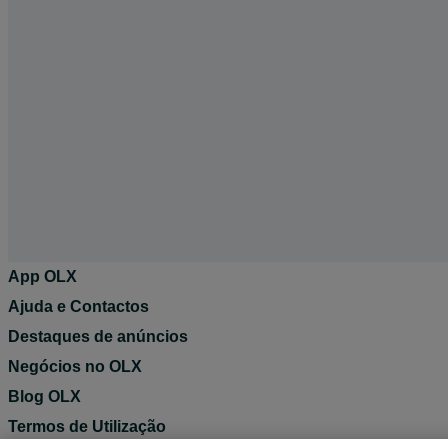
App OLX
Ajuda e Contactos
Destaques de anúncios
Negócios no OLX
Blog OLX
Termos de Utilização