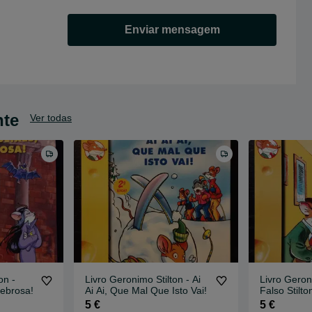
Enviar mensagem
nte
Ver todas
on -
Livro Geronimo Stilton - Ai
Livro Geron
ebrosa!
Ai Ai, Que Mal Que Isto Vai!
Falso Stilto
5 €
5 €