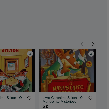
imo Stilton - O
Livro Geronimo Stilton - O
Liv
n
Manuscrito Misterioso
Man
5 €
5 €