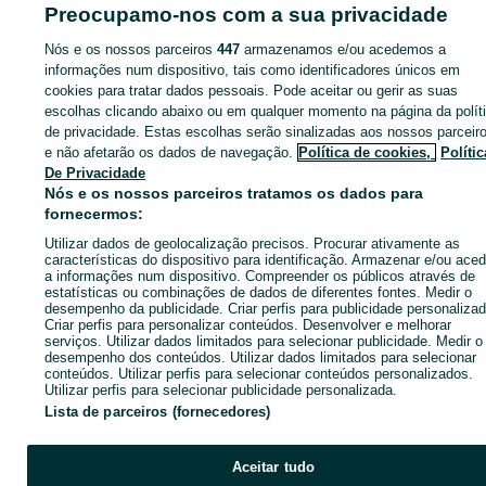
ID:
656112682
Cliques: 
Preocupamo-nos com a sua privacidade
Nós e os nossos parceiros
447
armazenamos e/ou acedemos a
informações num dispositivo, tais como identificadores únicos em
cookies para tratar dados pessoais. Pode aceitar ou gerir as suas
Entra na tua conta OLX ou cria uma nova para contactares est
escolhas clicando abaixo ou em qualquer momento na página da polít
anunciante
de privacidade. Estas escolhas serão sinalizadas aos nossos parceir
e não afetarão os dados de navegação.
Política de cookies,
Polític
De Privacidade
Entrar ou criar conta
Nós e os nossos parceiros tratamos os dados para
fornecermos:
Utilizar dados de geolocalização precisos. Procurar ativamente as
Enviar mensagem
características do dispositivo para identificação. Armazenar e/ou aced
a informações num dispositivo. Compreender os públicos através de
estatísticas ou combinações de dados de diferentes fontes. Medir o
desempenho da publicidade. Criar perfis para publicidade personalizad
Criar perfis para personalizar conteúdos. Desenvolver e melhorar
serviços. Utilizar dados limitados para selecionar publicidade. Medir o
desempenho dos conteúdos. Utilizar dados limitados para selecionar
conteúdos. Utilizar perfis para selecionar conteúdos personalizados.
Utilizar perfis para selecionar publicidade personalizada.
Lista de parceiros (fornecedores)
Aceitar tudo