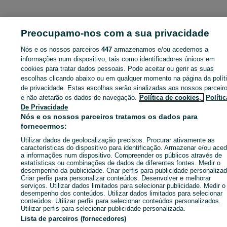
ID:
670135244
Cliques:
Preocupamo-nos com a sua privacidade
Nós e os nossos parceiros
447
armazenamos e/ou acedemos a
informações num dispositivo, tais como identificadores únicos em
cookies para tratar dados pessoais. Pode aceitar ou gerir as suas
Entra na tua conta OLX ou cria uma nova para contactares est
anunciante
escolhas clicando abaixo ou em qualquer momento na página da polít
de privacidade. Estas escolhas serão sinalizadas aos nossos parceir
e não afetarão os dados de navegação.
Política de cookies,
Polític
De Privacidade
Entrar ou criar conta
Nós e os nossos parceiros tratamos os dados para
fornecermos:
Enviar mensagem
Utilizar dados de geolocalização precisos. Procurar ativamente as
características do dispositivo para identificação. Armazenar e/ou aced
a informações num dispositivo. Compreender os públicos através de
estatísticas ou combinações de dados de diferentes fontes. Medir o
desempenho da publicidade. Criar perfis para publicidade personalizad
Criar perfis para personalizar conteúdos. Desenvolver e melhorar
serviços. Utilizar dados limitados para selecionar publicidade. Medir o
desempenho dos conteúdos. Utilizar dados limitados para selecionar
conteúdos. Utilizar perfis para selecionar conteúdos personalizados.
Utilizar perfis para selecionar publicidade personalizada.
Lista de parceiros (fornecedores)