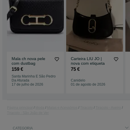
Mala ch nova pele
Carteira LIU JO |
com dustbag
nova com etiqueta
159 €
75 €
Santa Marinha E São Pedro
Da Afurada
Canidelo
17 de julho de 2026
01 de agosto de 2026
Página principal
Moda
Malas e Acessórios
Tiracolo
Tiracolo - Aveiro
Tiracolo - São João de Ver
CATEGORIA