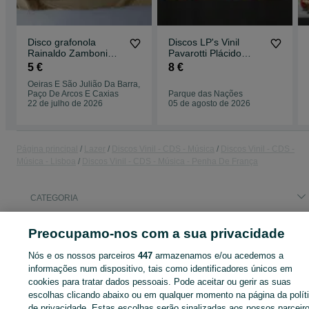
Disco grafonola
Discos LP's Vinil
Rainaldo Zamboni
Pavarotti Plácido
"Manon" Zanardini
Domingo e José
5 €
8 €
Massenet / Werther
Carreras Três
Oeiras E São Julião Da Barra,
Tenores
Paço De Arcos E Caxias
Parque das Nações
22 de julho de 2026
05 de agosto de 2026
Página principal
Lazer
Discos Vinil - CDS - Música
Discos Vinil - CDS -
Música - Lisboa
Discos Vinil - CDS - Música - Penha De França
CATEGORIA
Preocupamo-nos com a sua privacidade
ID:
658981256
Cliques: 
Nós e os nossos parceiros
447
armazenamos e/ou acedemos a
informações num dispositivo, tais como identificadores únicos em
cookies para tratar dados pessoais. Pode aceitar ou gerir as suas
escolhas clicando abaixo ou em qualquer momento na página da polít
Entra na tua conta OLX ou cria uma nova para contactares est
de privacidade. Estas escolhas serão sinalizadas aos nossos parceir