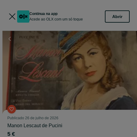
Continua na app
Abrir
Acede ao OLX com um só toque
Publicado
26 de julho de 2026
Manon Lescaut de Pucini
5 €