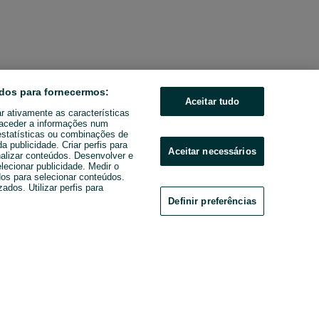
dos para fornecermos:
Aceitar tudo
ar ativamente as características
u aceder a informações num
estatísticas ou combinações de
 publicidade. Criar perfis para
Aceitar necessários
nalizar conteúdos. Desenvolver e
elecionar publicidade. Medir o
os para selecionar conteúdos.
ados. Utilizar perfis para
Definir preferências