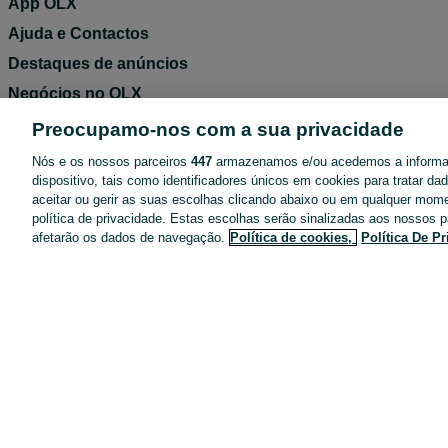
App OLX
Ajuda e Contactos
Destaques de anúncios
Negócios no OLX
Blog OLX
Preocupamo-nos com a sua privacidade
Termos de Utilização
Nós e os nossos parceiros
447
armazenamos e/ou acedemos a inform
dispositivo, tais como identificadores únicos em cookies para tratar d
Política de Privacidade
aceitar ou gerir as suas escolhas clicando abaixo ou em qualquer mom
Pacotes de anúncios
política de privacidade. Estas escolhas serão sinalizadas aos nossos p
afetarão os dados de navegação.
Política de cookies,
Política De P
Entregas OLX
Tarifários
Configurações de privacidade
Dicas de segurança
Mapa do site
Anúncios por localidade
Mapa de mini-sites