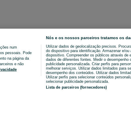
Nós e os nossos parceiros tratamos os da
Utilizar dados de geolocalização precisos. Procur
ações num
do dispositivo para identificação. Armazenar e/o
ados pessoais. Pode
dispositivo. Compreender os públicos através de 
ento na página da
dados de diferentes fontes. Medir o desempenho da
arceiros e não
publicidade personalizada. Criar perfis para perso
melhorar serviços. Utilizar dados limitados para s
rivacidade
desempenho dos conteúdos. Utilizar dados limitad
Utilizar perfis para selecionar conteúdos personaliz
selecionar publicidade personalizada.
Lista de parceiros (fornecedores)