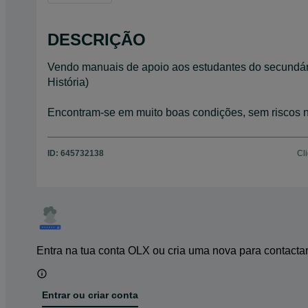
DESCRIÇÃO
Vendo manuais de apoio aos estudantes do secundári
História)
Encontram-se em muito boas condições, sem riscos n
ID:
645732138
Cl
Entra na tua conta OLX ou cria uma nova para contacta
Entrar ou criar conta