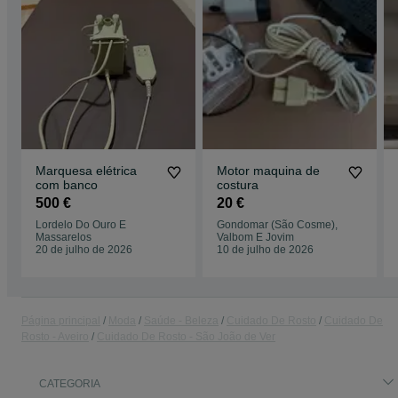
Marquesa elétrica
Motor maquina de
com banco
costura
500 €
20 €
Lordelo Do Ouro E
Gondomar (São Cosme),
Massarelos
Valbom E Jovim
20 de julho de 2026
10 de julho de 2026
Página principal
Moda
Saúde - Beleza
Cuidado De Rosto
Cuidado De
Rosto - Aveiro
Cuidado De Rosto - São João de Ver
CATEGORIA