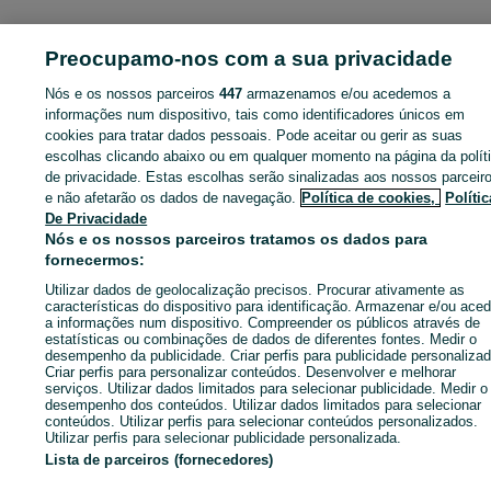
ID:
650704646
Cliques: 
Preocupamo-nos com a sua privacidade
Nós e os nossos parceiros
447
armazenamos e/ou acedemos a
informações num dispositivo, tais como identificadores únicos em
cookies para tratar dados pessoais. Pode aceitar ou gerir as suas
Entra na tua conta OLX ou cria uma nova para contactares est
escolhas clicando abaixo ou em qualquer momento na página da polít
anunciante
de privacidade. Estas escolhas serão sinalizadas aos nossos parceir
e não afetarão os dados de navegação.
Política de cookies,
Polític
De Privacidade
Entrar ou criar conta
Nós e os nossos parceiros tratamos os dados para
fornecermos:
Enviar mensagem
Utilizar dados de geolocalização precisos. Procurar ativamente as
características do dispositivo para identificação. Armazenar e/ou aced
a informações num dispositivo. Compreender os públicos através de
estatísticas ou combinações de dados de diferentes fontes. Medir o
desempenho da publicidade. Criar perfis para publicidade personalizad
Criar perfis para personalizar conteúdos. Desenvolver e melhorar
serviços. Utilizar dados limitados para selecionar publicidade. Medir o
desempenho dos conteúdos. Utilizar dados limitados para selecionar
conteúdos. Utilizar perfis para selecionar conteúdos personalizados.
Utilizar perfis para selecionar publicidade personalizada.
Lista de parceiros (fornecedores)