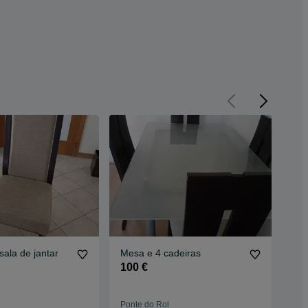
sala de jantar
Mesa e 4 cadeiras
Mes
100 €
90
Ponte do Rol
Cas