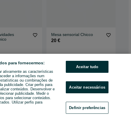
vidades
Mesa sensorial Chicco
Mes
hico
Sen
20 €
32
Ramalde
Mon
e 2026
Hoje às 10:25
28 
dos para fornecermos:
Aceitar tudo
ar ativamente as características
u aceder a informações num
estatísticas ou combinações de
 publicidade. Criar perfis para
Aceitar necessários
nalizar conteúdos. Desenvolver e
elecionar publicidade. Medir o
os para selecionar conteúdos.
ados. Utilizar perfis para
Definir preferências