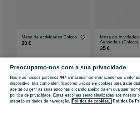
Mesa de actividades Chicco
Mesa de Atividades
Sensoriais (Chicco)
20 €
35 €
Loures
Montenegro
Hoje às 15:30
27 de julho de 2026
Preocupamo-nos com a sua privacidade
Nós e os nossos parceiros
447
armazenamos e/ou acedemos a inform
dispositivo, tais como identificadores únicos em cookies para tratar d
aceitar ou gerir as suas escolhas clicando abaixo ou em qualquer mom
política de privacidade. Estas escolhas serão sinalizadas aos nossos p
afetarão os dados de navegação.
Política de cookies,
Política De P
App OLX
Ajuda e Contactos
Destaques de anúncios