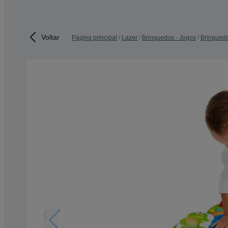
Voltar
Página principal
Lazer
Brinquedos - Jogos
Brinqued