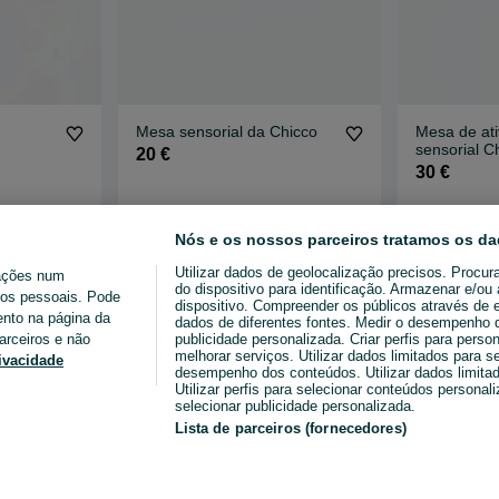
Mesa sensorial da Chicco
Mesa de ati
sensorial C
20 €
30 €
Eiras E São Paulo De Frades
Alfragide
18 de julho de 2026
11 de julho d
Nós e os nossos parceiros tratamos os da
Utilizar dados de geolocalização precisos. Procur
ações num
do dispositivo para identificação. Armazenar e/o
ados pessoais. Pode
dispositivo. Compreender os públicos através de 
ento na página da
dados de diferentes fontes. Medir o desempenho da
arceiros e não
publicidade personalizada. Criar perfis para perso
melhorar serviços. Utilizar dados limitados para s
rivacidade
desempenho dos conteúdos. Utilizar dados limitad
Utilizar perfis para selecionar conteúdos personaliz
selecionar publicidade personalizada.
Lista de parceiros (fornecedores)