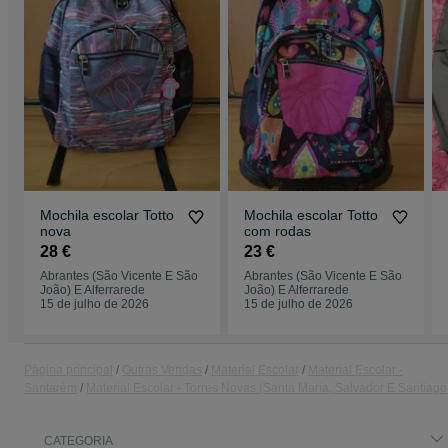
Mochila escolar Totto
Mochila escolar Totto
nova
com rodas
28 €
23 €
Abrantes (São Vicente E São
Abrantes (São Vicente E São
João) E Alferrarede
João) E Alferrarede
15 de julho de 2026
15 de julho de 2026
Página principal
Outras Vendas
Material Escolar
Material Escolar -
Santarém
Material Escolar - Torres Novas (Santa Maria, Salvador E Santiago
CATEGORIA