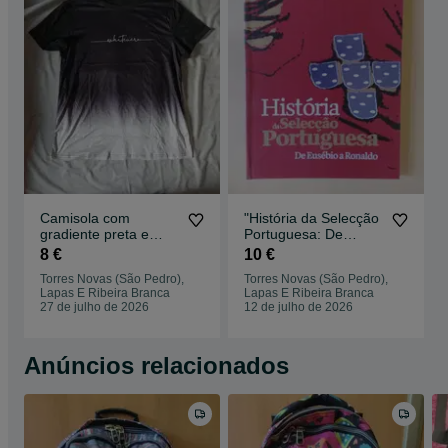
Camisola com
"História da Selecção
gradiente preta e
Portuguesa: De
branca
Eusébio a Ronaldo" -
8 €
10 €
MUITO RARO!
Torres Novas (São Pedro),
Torres Novas (São Pedro),
Lapas E Ribeira Branca
Lapas E Ribeira Branca
27 de julho de 2026
12 de julho de 2026
Anúncios relacionados