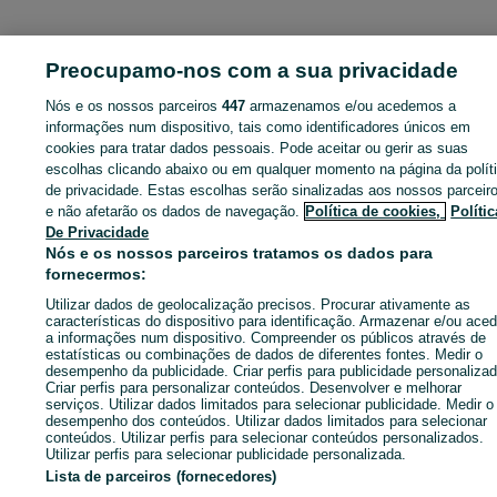
ID:
648620358
Cliques: 
Preocupamo-nos com a sua privacidade
Nós e os nossos parceiros
447
armazenamos e/ou acedemos a
informações num dispositivo, tais como identificadores únicos em
cookies para tratar dados pessoais. Pode aceitar ou gerir as suas
Entra na tua conta OLX ou cria uma nova para contactares est
escolhas clicando abaixo ou em qualquer momento na página da polít
anunciante
de privacidade. Estas escolhas serão sinalizadas aos nossos parceir
e não afetarão os dados de navegação.
Política de cookies,
Polític
De Privacidade
Entrar ou criar conta
Nós e os nossos parceiros tratamos os dados para
fornecermos:
Enviar mensagem
Utilizar dados de geolocalização precisos. Procurar ativamente as
características do dispositivo para identificação. Armazenar e/ou aced
a informações num dispositivo. Compreender os públicos através de
estatísticas ou combinações de dados de diferentes fontes. Medir o
desempenho da publicidade. Criar perfis para publicidade personalizad
Criar perfis para personalizar conteúdos. Desenvolver e melhorar
serviços. Utilizar dados limitados para selecionar publicidade. Medir o
desempenho dos conteúdos. Utilizar dados limitados para selecionar
conteúdos. Utilizar perfis para selecionar conteúdos personalizados.
Utilizar perfis para selecionar publicidade personalizada.
Lista de parceiros (fornecedores)