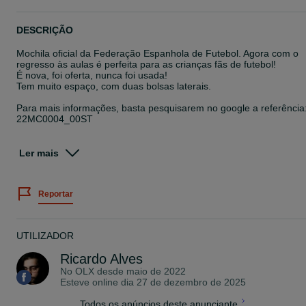
DESCRIÇÃO
Mochila oficial da Federação Espanhola de Futebol. Agora com o
regresso às aulas é perfeita para as crianças fãs de futebol!
É nova, foi oferta, nunca foi usada!
Tem muito espaço, com duas bolsas laterais.
Para mais informações, basta pesquisarem no google a referência
22MC0004_00ST
Preço negociável. Entrego em mãos na zona de Torres
Novas/Leiria.
Ler mais
Mochila adaptable a carro oficial Real Federación Española de
Fútbol (RFEF)
Reportar
Bolsillos laterales portabotellas
Con dos compartimentos grandes
UTILIZADOR
Ricardo Alves
No OLX desde
maio de 2022
Esteve online dia 27 de dezembro de 2025
Todos os anúncios deste anunciante