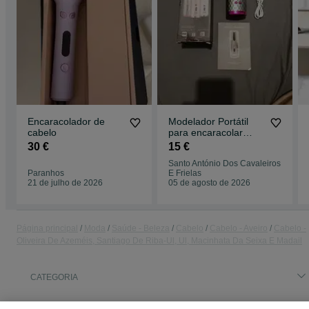
Encaracolador de
Modelador Portátil
cabelo
para encaracolar
cabelo + PowerBank
30 €
15 €
Santo António Dos Cavaleiros
Paranhos
E Frielas
21 de julho de 2026
05 de agosto de 2026
Página principal
Moda
Saúde - Beleza
Cabelo
Cabelo - Aveiro
Cabelo -
Oliveira De Azeméis, Santiago De Riba-Ul, Ul, Macinhata Da Seixa E Madail
CATEGORIA