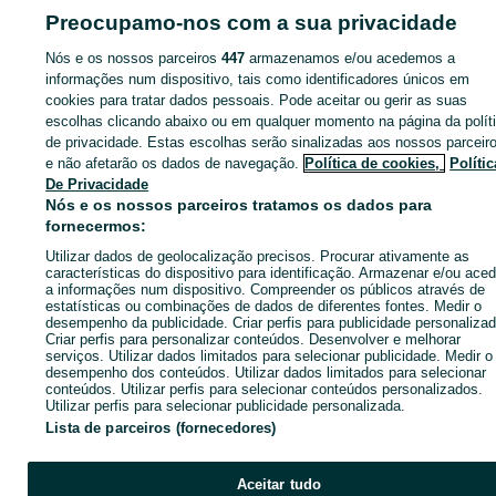
ID:
671384711
Cliques:
Preocupamo-nos com a sua privacidade
Nós e os nossos parceiros
447
armazenamos e/ou acedemos a
informações num dispositivo, tais como identificadores únicos em
cookies para tratar dados pessoais. Pode aceitar ou gerir as suas
Entra na tua conta OLX ou cria uma nova para contactares est
escolhas clicando abaixo ou em qualquer momento na página da polít
anunciante
de privacidade. Estas escolhas serão sinalizadas aos nossos parceir
e não afetarão os dados de navegação.
Política de cookies,
Polític
De Privacidade
Entrar ou criar conta
Nós e os nossos parceiros tratamos os dados para
fornecermos:
Utilizar dados de geolocalização precisos. Procurar ativamente as
Enviar mensagem
características do dispositivo para identificação. Armazenar e/ou aced
a informações num dispositivo. Compreender os públicos através de
estatísticas ou combinações de dados de diferentes fontes. Medir o
desempenho da publicidade. Criar perfis para publicidade personalizad
Criar perfis para personalizar conteúdos. Desenvolver e melhorar
serviços. Utilizar dados limitados para selecionar publicidade. Medir o
desempenho dos conteúdos. Utilizar dados limitados para selecionar
conteúdos. Utilizar perfis para selecionar conteúdos personalizados.
Utilizar perfis para selecionar publicidade personalizada.
Lista de parceiros (fornecedores)
Aceitar tudo