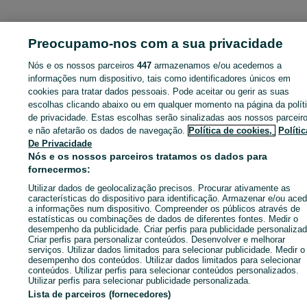
ID:
669219221
Cliques: 2
Preocupamo-nos com a sua privacidade
Nós e os nossos parceiros
447
armazenamos e/ou acedemos a
informações num dispositivo, tais como identificadores únicos em
cookies para tratar dados pessoais. Pode aceitar ou gerir as suas
Entra na tua conta OLX ou cria uma nova para contactares est
escolhas clicando abaixo ou em qualquer momento na página da polít
anunciante
de privacidade. Estas escolhas serão sinalizadas aos nossos parceir
e não afetarão os dados de navegação.
Política de cookies,
Polític
De Privacidade
Entrar ou criar conta
Nós e os nossos parceiros tratamos os dados para
fornecermos:
Ligar / SMS
Enviar mensagem
Utilizar dados de geolocalização precisos. Procurar ativamente as
características do dispositivo para identificação. Armazenar e/ou aced
a informações num dispositivo. Compreender os públicos através de
estatísticas ou combinações de dados de diferentes fontes. Medir o
desempenho da publicidade. Criar perfis para publicidade personalizad
Criar perfis para personalizar conteúdos. Desenvolver e melhorar
serviços. Utilizar dados limitados para selecionar publicidade. Medir o
desempenho dos conteúdos. Utilizar dados limitados para selecionar
conteúdos. Utilizar perfis para selecionar conteúdos personalizados.
Utilizar perfis para selecionar publicidade personalizada.
Lista de parceiros (fornecedores)