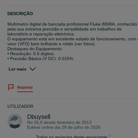
DESCRIÇÃO
Multímetro digital de bancada profissional Fluke 8808A, conhecido
pela sua extrema precisão e versatilidade em trabalhos de
laboratório e reparação eletrónica.
O equipamento está em excelente estado de funcionamento, com 
visor (VFD) bem brilhante e nítido (ver fotos).
Destaques do Equipamento:
• Resolução: 5.5 dígitos.
• Precisão Básica (V DC): 0.015%.
• Medições: Voltagem (AC/DC), Corrente (AC/DC), Resistência (2x
fios), Frequência e Continuidade.
Ler mais
• Função Especial: Medição de fugas de corrente (I-Lkg).
• Interface: RS-232 no painel traseiro para ligação a PC.
• Facilidade de uso: Teclas de configuração rápida (S1 a S6) para
Reportar
tarefas repetitivas.
Estado do Equipamento:
• Testado e a funcionar a 100%.
• Esteticamente muito bem conservado, com apenas algumas
UTILIZADOR
marcas ligeiras de uso normal na carcaça superior que não afeta
o desempenho.
Dbuysell
• Painel frontal e botões em ótimo estado.
No OLX desde
fevereiro de 2013
Esteve online dia 29 de julho de 2026
Todos os anúncios deste anunciante