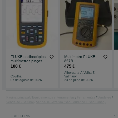
FLUKE osciloscópios
Multímetro FLUKE -
multímetros pinças
867B
medidor qualidade de
100 €
475 €
energia
Albergaria-A-Velha E
Covilhã
Valmaior
07 de agosto de 2026
23 de julho de 2026
Página principal
Equipamentos e Ferramentas
Ferramentas
Vende-se
Vende-se - Setúbal
Vende-se - Azeitão (São Lourenço E São Simão)
CATEGORIA