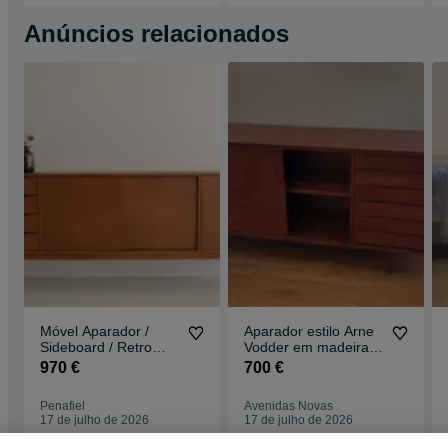
Anúncios relacionados
Móvel Aparador /
Aparador estilo Arne
Sideboard / Retro
Vodder em madeira
Vintage / Estilo
de manga
970 €
700 €
Nórdico
Penafiel
Avenidas Novas
17 de julho de 2026
17 de julho de 2026