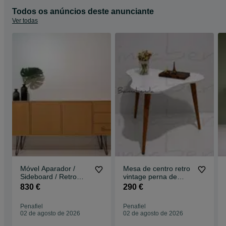
Todos os anúncios deste anunciante
Ver todas
Móvel Aparador /
Mesa de centro retro
Sideboard / Retro
vintage perna de
Vintage / Estilo
palito
830 €
290 €
Nórdico c/ gaveta
Penafiel
Penafiel
02 de agosto de 2026
02 de agosto de 2026