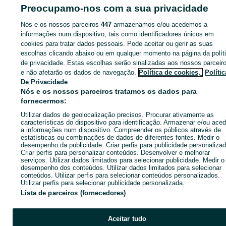
Preocupamo-nos com a sua privacidade
Nós e os nossos parceiros
447
armazenamos e/ou acedemos a
Página principal
Móveis, Casa e Jardim
Móveis
Aparadores e Consolas
informações num dispositivo, tais como identificadores únicos em
Aparadores e Consolas - Porto
Aparadores e Consolas - Penafiel
cookies para tratar dados pessoais. Pode aceitar ou gerir as suas
escolhas clicando abaixo ou em qualquer momento na página da polít
CATEGORIA
de privacidade. Estas escolhas serão sinalizadas aos nossos parceir
e não afetarão os dados de navegação.
Política de cookies,
Polític
De Privacidade
ID:
543872495
Cliques: 
Nós e os nossos parceiros tratamos os dados para
fornecermos:
Utilizar dados de geolocalização precisos. Procurar ativamente as
Ligar / SMS
Enviar mensagem
características do dispositivo para identificação. Armazenar e/ou aced
a informações num dispositivo. Compreender os públicos através de
estatísticas ou combinações de dados de diferentes fontes. Medir o
desempenho da publicidade. Criar perfis para publicidade personalizad
Criar perfis para personalizar conteúdos. Desenvolver e melhorar
serviços. Utilizar dados limitados para selecionar publicidade. Medir o
desempenho dos conteúdos. Utilizar dados limitados para selecionar
conteúdos. Utilizar perfis para selecionar conteúdos personalizados.
Utilizar perfis para selecionar publicidade personalizada.
Lista de parceiros (fornecedores)
Aceitar tudo