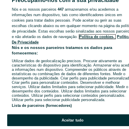
Preocupamo-nos com a sua privacidade
Nós e os nossos parceiros
447
armazenamos e/ou acedemos a
Página principal
Móveis, Casa e Jardim
Móveis
Aparadores e Consolas
informações num dispositivo, tais como identificadores únicos em
Aparadores e Consolas - Porto
Aparadores e Consolas - Penafiel
cookies para tratar dados pessoais. Pode aceitar ou gerir as suas
escolhas clicando abaixo ou em qualquer momento na página da polít
de privacidade. Estas escolhas serão sinalizadas aos nossos parceir
CATEGORIA
e não afetarão os dados de navegação.
Política de cookies,
Polític
De Privacidade
ID:
592059976
Cliques: 
Nós e os nossos parceiros tratamos os dados para
fornecermos:
Utilizar dados de geolocalização precisos. Procurar ativamente as
Ligar / SMS
Enviar mensagem
características do dispositivo para identificação. Armazenar e/ou aced
a informações num dispositivo. Compreender os públicos através de
estatísticas ou combinações de dados de diferentes fontes. Medir o
desempenho da publicidade. Criar perfis para publicidade personalizad
Criar perfis para personalizar conteúdos. Desenvolver e melhorar
serviços. Utilizar dados limitados para selecionar publicidade. Medir o
desempenho dos conteúdos. Utilizar dados limitados para selecionar
conteúdos. Utilizar perfis para selecionar conteúdos personalizados.
Utilizar perfis para selecionar publicidade personalizada.
Lista de parceiros (fornecedores)
Aceitar tudo