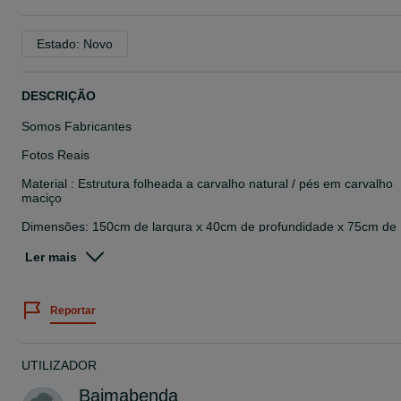
Estado: Novo
DESCRIÇÃO
Somos Fabricantes
Fotos Reais
Material : Estrutura folheada a carvalho natural / pés em carvalho
maciço
Dimensões: 150cm de largura x 40cm de profundidade x 75cm de
altura
Ler mais
Possibilidade de adaptar o móvel consoante as suas necessidades
mediante orçamento.
Reportar
Preço já com IVA incluído à taxa legal em vigor
Se desejar ver presencialmente, peças de encomendas a decorrer
materiais, cores e acabamentos, poderá fazê-lo sob marcação.
UTILIZADOR
Qualquer dúvida não hesite em ligar.
Baimabenda