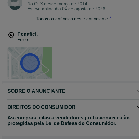
No OLX desde
março de 2014
Depois de produzidas, as peças, podem ser levantadas na nossa
Esteve online dia 04 de agosto de 2026
morada.
Possibilidade de entrega em todo o país mediante orçamento
Todos os anúncios deste anunciante
(Portugal Continental)
Veja os meus outros anúncios (modelos).
Penafiel
,
Porto
SOBRE O ANUNCIANTE
DIREITOS DO CONSUMIDOR
As compras feitas a vendedores profissionais estão
protegidas pela Lei de Defesa do Consumidor.