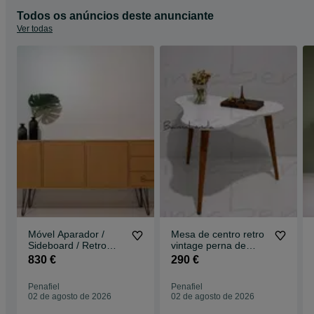
Todos os anúncios deste anunciante
Ver todas
Móvel Aparador /
Mesa de centro retro
Sideboard / Retro
vintage perna de
Vintage / Estilo
palito
830 €
290 €
Nórdico c/ gaveta
Penafiel
Penafiel
02 de agosto de 2026
02 de agosto de 2026