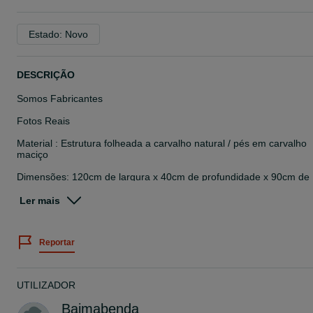
Estado: Novo
DESCRIÇÃO
Somos Fabricantes
Fotos Reais
Material : Estrutura folheada a carvalho natural / pés em carvalho
maciço
Dimensões: 120cm de largura x 40cm de profundidade x 90cm de
altura
Ler mais
Possibilidade de adaptar o móvel consoante as suas necessidades
mediante orçamento.
Reportar
Preço já com IVA incluído à taxa legal em vigor
Se desejar ver presencialmente, peças de encomendas a decorrer
materiais, cores e acabamentos, poderá fazê-lo sob marcação.
UTILIZADOR
Qualquer dúvida não hesite em ligar.
Baimabenda