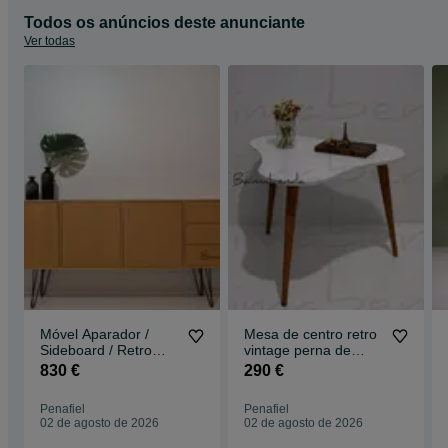
Todos os anúncios deste anunciante
Ver todas
Móvel Aparador /
Mesa de centro retro
Sideboard / Retro
vintage perna de
Vintage / Estilo
palito
830 €
290 €
Nórdico c/ gaveta
Penafiel
Penafiel
02 de agosto de 2026
02 de agosto de 2026