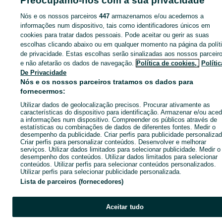
Preocupamo-nos com a sua privacidade
Nós e os nossos parceiros
447
armazenamos e/ou acedemos a
Página principal
Móveis, Casa e Jardim
Móveis
Aparadores e Consolas
informações num dispositivo, tais como identificadores únicos em
Aparadores e Consolas - Porto
Aparadores e Consolas - Penafiel
cookies para tratar dados pessoais. Pode aceitar ou gerir as suas
escolhas clicando abaixo ou em qualquer momento na página da polít
de privacidade. Estas escolhas serão sinalizadas aos nossos parceir
CATEGORIA
e não afetarão os dados de navegação.
Política de cookies,
Polític
De Privacidade
ID:
644487678
Cliques: 
Nós e os nossos parceiros tratamos os dados para
fornecermos:
Utilizar dados de geolocalização precisos. Procurar ativamente as
Ligar / SMS
Enviar mensagem
características do dispositivo para identificação. Armazenar e/ou aced
a informações num dispositivo. Compreender os públicos através de
estatísticas ou combinações de dados de diferentes fontes. Medir o
desempenho da publicidade. Criar perfis para publicidade personalizad
Criar perfis para personalizar conteúdos. Desenvolver e melhorar
serviços. Utilizar dados limitados para selecionar publicidade. Medir o
desempenho dos conteúdos. Utilizar dados limitados para selecionar
conteúdos. Utilizar perfis para selecionar conteúdos personalizados.
Utilizar perfis para selecionar publicidade personalizada.
Lista de parceiros (fornecedores)
Aceitar tudo