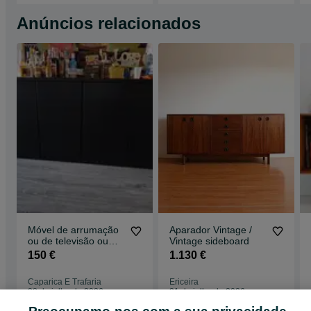
Anúncios relacionados
Móvel de arrumação
Aparador Vintage /
ou de televisão ou
Vintage sideboard
aparador.
150 €
1.130 €
Caparica E Trafaria
Ericeira
28 de julho de 2026
31 de julho de 2026