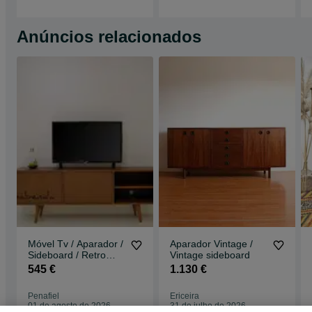
Anúncios relacionados
Móvel Tv / Aparador /
Aparador Vintage /
Sideboard / Retro
Vintage sideboard
Vintage / Estilo
545 €
1.130 €
Nórdico
Penafiel
Ericeira
01 de agosto de 2026
31 de julho de 2026