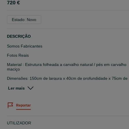
720 €
Estado: Novo
DESCRIÇÃO
Somos Fabricantes
Fotos Reais
Material : Estrutura folheada a carvalho natural / pés em carvalho
maciço
Dimensões: 150cm de largura x 40cm de profundidade x 75cm de
altura
Ler mais
Possibilidade de adaptar o móvel consoante as suas necessidades
mediante orçamento.
Reportar
Preço já com IVA incluído à taxa legal em vigor
Qualquer dúvida não hesite em ligar.
UTILIZADOR
As peças podem ser levantadas na nossa morada