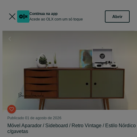
Continua na app
Abrir
Acede ao OLX com um só toque
Publicado
01 de agosto de 2026
Móvel Aparador / Sideboard / Retro Vintage / Estilo Nórdico
c/gavetas