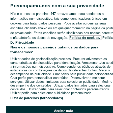
Preocupamo-nos com a sua privacidade
Nós e os nossos parceiros
447
armazenamos e/ou acedemos a
Página principal
Móveis, Casa e Jardim
Móveis
Aparadores e Consolas
informações num dispositivo, tais como identificadores únicos em
Aparadores e Consolas - Porto
Aparadores e Consolas - Penafiel
cookies para tratar dados pessoais. Pode aceitar ou gerir as suas
escolhas clicando abaixo ou em qualquer momento na página da polít
CATEGORIA
de privacidade. Estas escolhas serão sinalizadas aos nossos parceir
e não afetarão os dados de navegação.
Política de cookies,
Polític
De Privacidade
ID:
550416230
Cliques: 
Nós e os nossos parceiros tratamos os dados para
fornecermos:
Utilizar dados de geolocalização precisos. Procurar ativamente as
Ligar / SMS
Enviar mensagem
características do dispositivo para identificação. Armazenar e/ou aced
a informações num dispositivo. Compreender os públicos através de
estatísticas ou combinações de dados de diferentes fontes. Medir o
desempenho da publicidade. Criar perfis para publicidade personalizad
Criar perfis para personalizar conteúdos. Desenvolver e melhorar
serviços. Utilizar dados limitados para selecionar publicidade. Medir o
desempenho dos conteúdos. Utilizar dados limitados para selecionar
conteúdos. Utilizar perfis para selecionar conteúdos personalizados.
Utilizar perfis para selecionar publicidade personalizada.
Lista de parceiros (fornecedores)
Aceitar tudo