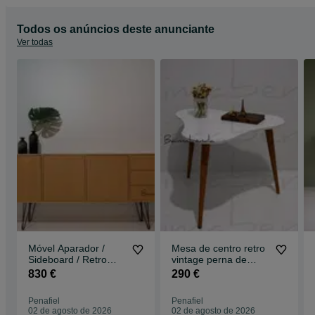
Todos os anúncios deste anunciante
Ver todas
Móvel Aparador /
Mesa de centro retro
Sideboard / Retro
vintage perna de
Vintage / Estilo
palito
830 €
290 €
Nórdico c/ gaveta
Penafiel
Penafiel
02 de agosto de 2026
02 de agosto de 2026