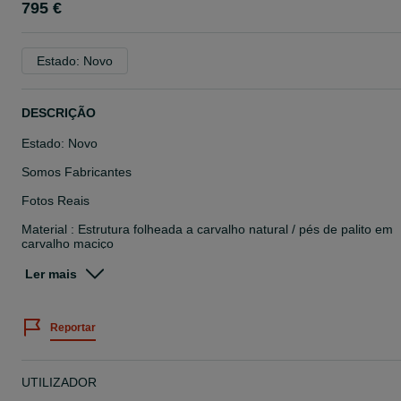
795 €
Estado: Novo
DESCRIÇÃO
Estado: Novo
Somos Fabricantes
Fotos Reais
Material : Estrutura folheada a carvalho natural / pés de palito em
carvalho maciço
Dimensões: 150cm de largura x 40cm de profundidade x 85cm de
Ler mais
altura
Possibilidade de adaptar o móvel consoante as suas necessidades
Reportar
mediante orçamento.
Preço já com IVA incluído à taxa legal em vigor
UTILIZADOR
Qualquer dúvida não hesite em ligar.