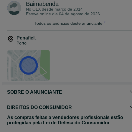
Baimabenda
As peças podem ser levantadas na nossa morada
No OLX desde
março de 2014
Possibilidade de entrega em todo o país mediante orçamento
Esteve online dia 04 de agosto de 2026
(Portugal Continental)
Todos os anúncios deste anunciante
Veja outros modelos clicando em ( anúncios deste utilizador)
Penafiel
,
Porto
SOBRE O ANUNCIANTE
DIREITOS DO CONSUMIDOR
As compras feitas a vendedores profissionais estão
protegidas pela Lei de Defesa do Consumidor.