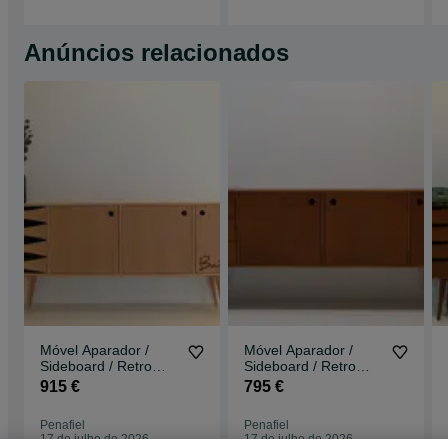
Anúncios relacionados
Móvel Aparador /
Móvel Aparador /
Sideboard / Retro
Sideboard / Retro
Vintage / Estilo
Vintage / Estilo
915 €
795 €
Nórdico c/ gaveta
Nórdico c/ gaveta
Penafiel
Penafiel
17 de julho de 2026
17 de julho de 2026