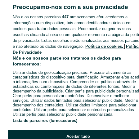
Preocupamo-nos com a sua privacidade
Nós e os nossos parceiros
447
armazenamos e/ou acedemos a
Página principal
Móveis, Casa e Jardim
Móveis
Aparadores e Consolas
informações num dispositivo, tais como identificadores únicos em
Aparadores e Consolas - Porto
Aparadores e Consolas - Penafiel
cookies para tratar dados pessoais. Pode aceitar ou gerir as suas
escolhas clicando abaixo ou em qualquer momento na página da polít
CATEGORIA
de privacidade. Estas escolhas serão sinalizadas aos nossos parceir
e não afetarão os dados de navegação.
Política de cookies,
Polític
De Privacidade
ID:
550559499
Cliques:
Nós e os nossos parceiros tratamos os dados para
fornecermos:
Utilizar dados de geolocalização precisos. Procurar ativamente as
Ligar / SMS
Enviar mensagem
características do dispositivo para identificação. Armazenar e/ou aced
a informações num dispositivo. Compreender os públicos através de
estatísticas ou combinações de dados de diferentes fontes. Medir o
desempenho da publicidade. Criar perfis para publicidade personalizad
Criar perfis para personalizar conteúdos. Desenvolver e melhorar
serviços. Utilizar dados limitados para selecionar publicidade. Medir o
desempenho dos conteúdos. Utilizar dados limitados para selecionar
conteúdos. Utilizar perfis para selecionar conteúdos personalizados.
Utilizar perfis para selecionar publicidade personalizada.
Lista de parceiros (fornecedores)
Aceitar tudo