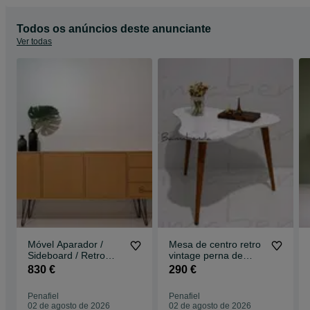
Todos os anúncios deste anunciante
Ver todas
Móvel Aparador /
Mesa de centro retro
Sideboard / Retro
vintage perna de
Vintage / Estilo
palito
830 €
290 €
Nórdico c/ gaveta
Penafiel
Penafiel
02 de agosto de 2026
02 de agosto de 2026