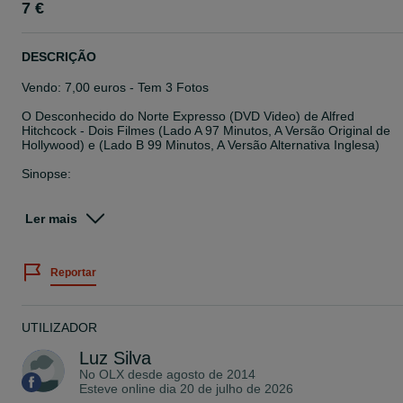
7 €
DESCRIÇÃO
Vendo: 7,00 euros - Tem 3 Fotos
O Desconhecido do Norte Expresso (DVD Video) de Alfred
Hitchcock - Dois Filmes (Lado A 97 Minutos, A Versão Original de
Hollywood) e (Lado B 99 Minutos, A Versão Alternativa Inglesa)
Sinopse:
Algo estranho se passa nesta viagem. Tudo acontece aos pares. A
estrela do ténis Guy (Farley Granger) odeia a sua infiel mulher. O
Ler mais
misterioso Bruno (Robert Walker) odeia os eu pai. Excelente para
uma proposta macabra. tu matas o meu que eu mato a tua. E
vejam como Alfred Hitchcock reforça a dualidade da natureza
Reportar
humana. Quanto mais se olha, mais se vê. "Não é um conceito
fascinante'" perguntaria o mestre do Suspense:
Na verdade, é duplamente fascinante. sabe-se que Hitchcock fez
UTILIZADOR
duas versões da mesma obra. Aversão original (Lado A) que é um
thriller intemporal. E uma versão inglesa mais longa encontrada
Luz Silva
posteriormente (Lado B), que nos oferece "uma versão ampliada 
No OLX desde
agosto de 2014
um extrovertido Bruno, da sua atração por Guy e da sua
Esteve online dia 20 de julho de 2026
personalidade psicótica" (Bill Desowitz, Film Comment). A essência