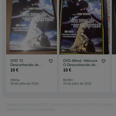
DVD "O
DVD Alfred. Hithcock.
Desconhecido do
O Desconhecido do
Norte Expresso" de
Norte Expresso
10 €
10 €
Alfred
Hitchcock/Raro!
Alfena
Bonfim
09 de julho de 2026
26 de julho de 2026
Página principal
Lazer
DVD - Filmes
DVD - Filmes - Porto
DVD - Filmes -
Aldoar, Foz Do Douro E Nevogilde