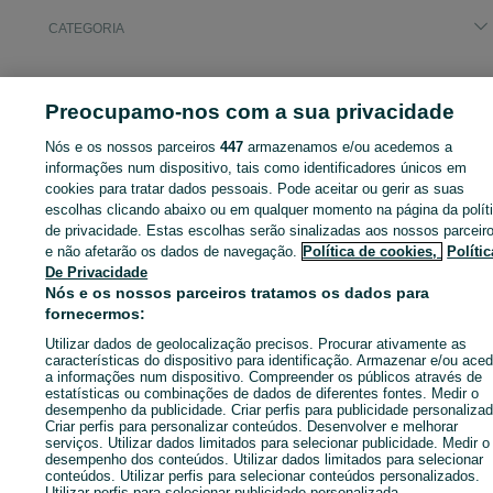
CATEGORIA
ID:
668764197
Cliques:
Preocupamo-nos com a sua privacidade
Nós e os nossos parceiros
447
armazenamos e/ou acedemos a
informações num dispositivo, tais como identificadores únicos em
Entra na tua conta OLX ou cria uma nova para contactares est
cookies para tratar dados pessoais. Pode aceitar ou gerir as suas
anunciante
escolhas clicando abaixo ou em qualquer momento na página da polít
de privacidade. Estas escolhas serão sinalizadas aos nossos parceir
e não afetarão os dados de navegação.
Política de cookies,
Polític
De Privacidade
Entrar ou criar conta
Nós e os nossos parceiros tratamos os dados para
fornecermos:
Ligar / SMS
Enviar mensagem
Utilizar dados de geolocalização precisos. Procurar ativamente as
características do dispositivo para identificação. Armazenar e/ou aced
a informações num dispositivo. Compreender os públicos através de
estatísticas ou combinações de dados de diferentes fontes. Medir o
desempenho da publicidade. Criar perfis para publicidade personalizad
Criar perfis para personalizar conteúdos. Desenvolver e melhorar
serviços. Utilizar dados limitados para selecionar publicidade. Medir o
desempenho dos conteúdos. Utilizar dados limitados para selecionar
conteúdos. Utilizar perfis para selecionar conteúdos personalizados.
Utilizar perfis para selecionar publicidade personalizada.