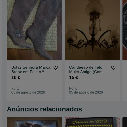
Botas Senhora Marca
Candeeiro de Teto
Bronx em Pele n.º
Muito Antigo (Com
38/39
Mais de 70 Anos)
10 €
15 €
Porto
Porto
05 de agosto de 2026
05 de agosto de 2026
Anúncios relacionados