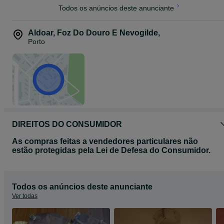
básica da personalidade misteriosa de Bruno, em conjunto com
Todos os anúncios deste anunciante
algumas cenas essenciais (o jogo de ténis, a desintegração do
carrossel) e o suspense que só Hitchcock nos sabe oferecer, faz
desta obra um filme inesquecível.
Aldoar, Foz Do Douro E Nevogilde
,
C/Olx
Porto
DIREITOS DO CONSUMIDOR
As compras feitas a vendedores particulares não
estão protegidas pela Lei de Defesa do Consumidor.
Todos os anúncios deste anunciante
Ver todas