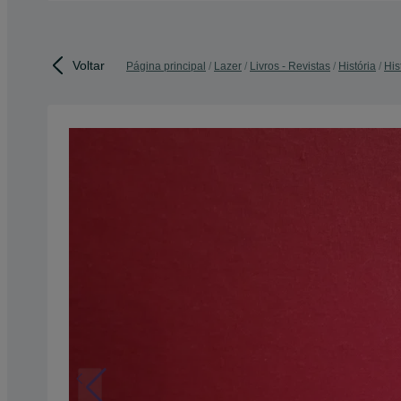
Voltar
Página principal
Lazer
Livros - Revistas
História
His