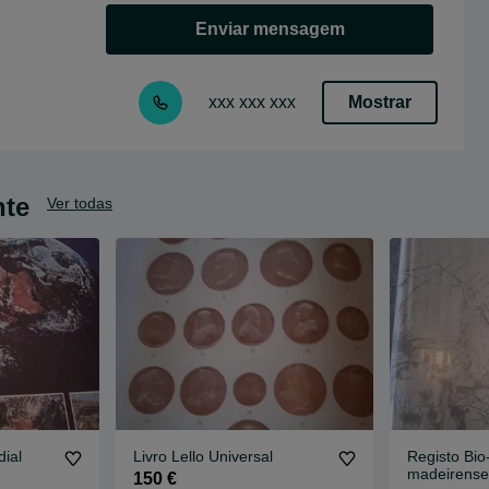
Enviar mensagem
Mostrar
xxx xxx xxx
nte
Ver todas
dial
Livro Lello Universal
Registo Bio-
madeirense
150 €