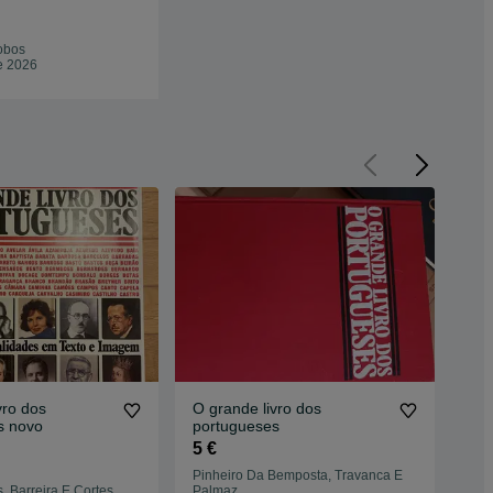
obos
e 2026
vro dos
O grande livro dos
Com
s novo
portugueses
Afo
5 €
2 €
Pinheiro Da Bemposta, Travanca E
s, Barreira E Cortes
Palmaz
Fiã