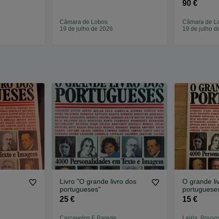
XIX e XX
90 €
Câmara de Lobos
Câmara de L
19 de julho de 2026
19 de julho d
Livro "O grande livro dos
O grande li
portugueses"
portuguese
25 €
15 €
Carcavelos E Parede
Leiria, Pouso