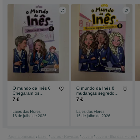
O mundo da Inês 6
O mundo da Inês 8
Chegaram os
mudanças segredos
rapazes!
e despedidas
7 €
7 €
Lajes das Flores
Lajes das Flores
16 de julho de 2026
16 de julho de 2026
Página principal
Lazer
Livros - Revistas
Jovem
Jovem - Ilha das Flores