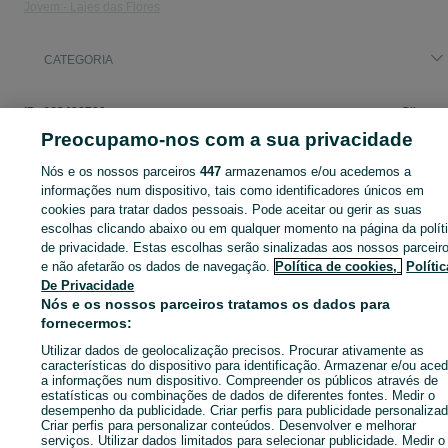
Jovem - Lajes das Flores
CATEGORIA
ID:
663498790
Cliques:
Preocupamo-nos com a sua privacidade
Nós e os nossos parceiros
447
armazenamos e/ou acedemos a
informações num dispositivo, tais como identificadores únicos em
Entra na tua conta OLX ou cria uma nova para contactares est
cookies para tratar dados pessoais. Pode aceitar ou gerir as suas
anunciante
escolhas clicando abaixo ou em qualquer momento na página da polít
de privacidade. Estas escolhas serão sinalizadas aos nossos parceir
e não afetarão os dados de navegação.
Política de cookies,
Polític
De Privacidade
Entrar ou criar conta
Nós e os nossos parceiros tratamos os dados para
fornecermos:
Enviar mensagem
Utilizar dados de geolocalização precisos. Procurar ativamente as
características do dispositivo para identificação. Armazenar e/ou aced
a informações num dispositivo. Compreender os públicos através de
estatísticas ou combinações de dados de diferentes fontes. Medir o
desempenho da publicidade. Criar perfis para publicidade personalizad
Criar perfis para personalizar conteúdos. Desenvolver e melhorar
serviços. Utilizar dados limitados para selecionar publicidade. Medir o