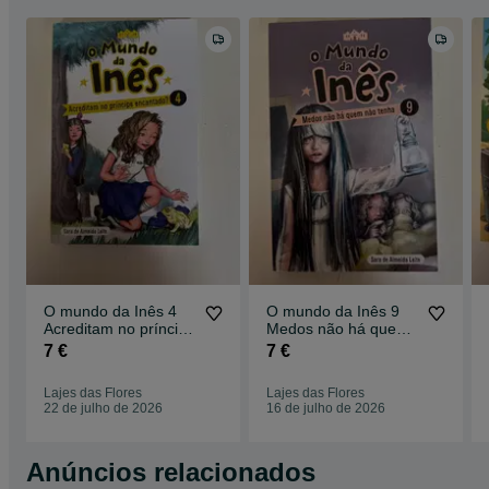
O mundo da Inês 4
O mundo da Inês 9
Acreditam no príncipe
Medos não há quem
encantado
não tenha
7 €
7 €
Lajes das Flores
Lajes das Flores
22 de julho de 2026
16 de julho de 2026
Anúncios relacionados