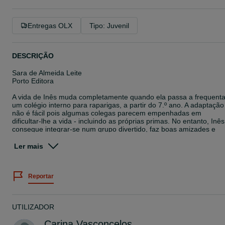
Entregas OLX
Tipo: Juvenil
DESCRIÇÃO
Sara de Almeida Leite
Porto Editora
A vida de Inês muda completamente quando ela passa a frequenta
um colégio interno para raparigas, a partir do 7.º ano. A adaptação
não é fácil pois algumas colegas parecem empenhadas em
dificultar-lhe a vida - incluindo as próprias primas. No entanto, Inês
consegue integrar-se num grupo divertido, faz boas amizades e
torna-se bastante popular...
Conseguirá ela lidar com todos os desafios que se lhe deparam e
Ler mais
ainda desfrutar em pleno da sua adolescência?
No 2.º período do 8.º ano, começam os dramas sentimentais: Inês
e as amigas vivem momentos de grande tensão emocional, à
Reportar
medida que se descobrem atrações e se geram ciúmes, por vezes
causados por mal-entendidos. Conquistar e ser conquistado é alg
que quase todos desejam, mas a insegurança torna tudo mais
difícil... Afinal, quem acha que namorar é simples?
UTILIZADOR
Carina Vasconcelos