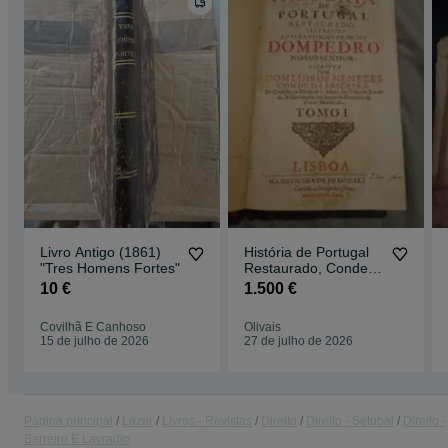
Livro Antigo (1861)
História de Portugal
"Tres Homens Fortes"
Restaurado, Conde
de Ericeira
10 €
1.500 €
Covilhã E Canhoso
Olivais
15 de julho de 2026
27 de julho de 2026
Página principal
Lazer
Livros - Revistas
Direito
Direito - Setúbal
Direito -
Barreiro E Lavradio