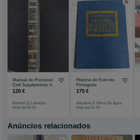
Manual do Processo
História do Exército
Civil Supplemento do
Português
Digesto Portuguez, 3ª
120 €
175 €
edição
Barreiro E Lavradio
Albufeira E Olhos De Água
Hoje às 01:34
Hoje às 01:34
Anúncios relacionados