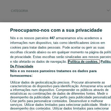
CATEGORIA
ID:
654638158
Cliques: 1
Preocupamo-nos com a sua privacidade
Nós e os nossos parceiros
447
armazenamos e/ou acedemos a
informações num dispositivo, tais como identificadores únicos em
Entra na tua conta OLX ou cria uma nova para contactares est
cookies para tratar dados pessoais. Pode aceitar ou gerir as suas
anunciante
escolhas clicando abaixo ou em qualquer momento na página da polít
de privacidade. Estas escolhas serão sinalizadas aos nossos parceir
e não afetarão os dados de navegação.
Política de cookies,
Polític
De Privacidade
Entrar ou criar conta
Nós e os nossos parceiros tratamos os dados para
fornecermos:
Enviar mensagem
Utilizar dados de geolocalização precisos. Procurar ativamente as
características do dispositivo para identificação. Armazenar e/ou aced
a informações num dispositivo. Compreender os públicos através de
estatísticas ou combinações de dados de diferentes fontes. Medir o
desempenho da publicidade. Criar perfis para publicidade personalizad
Criar perfis para personalizar conteúdos. Desenvolver e melhorar
serviços. Utilizar dados limitados para selecionar publicidade. Medir o
desempenho dos conteúdos. Utilizar dados limitados para selecionar