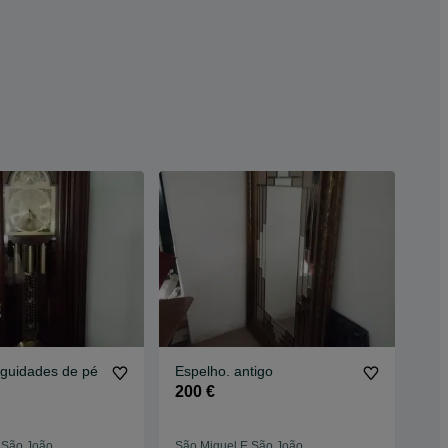
iguidades de pé
Espelho. antigo
200 €
 São João
São Miguel E São João