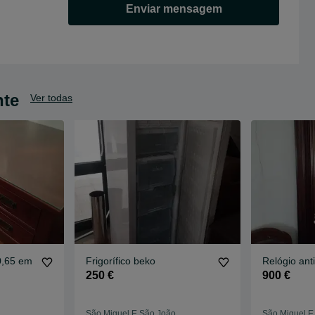
Enviar mensagem
nte
Ver todas
0,65 em
Frigorífico beko
Relógio ant
250 €
900 €
São Miguel E São João
São Miguel E