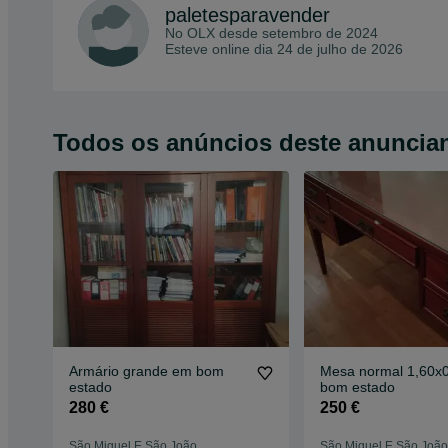
paletesparavender
No OLX desde
setembro de 2024
Esteve online dia 24 de julho de 2026
Todos os anúncios deste anuncia
Armário grande em bom
Mesa normal 1,60x
estado
bom estado
280 €
250 €
São Miguel E São João
São Miguel E São João