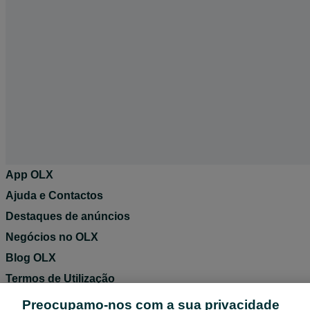
App OLX
Ajuda e Contactos
Destaques de anúncios
Negócios no OLX
Blog OLX
Termos de Utilização
Política de Privacidade
Preocupamo-nos com a sua privacidade