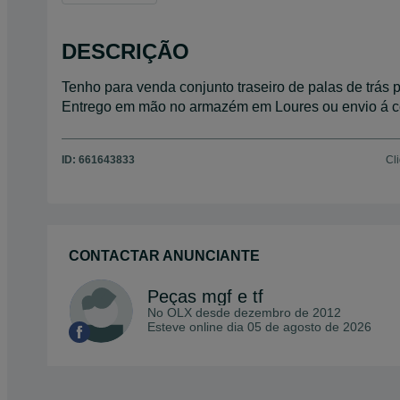
DESCRIÇÃO
Tenho para venda conjunto traseiro de palas de trás
Entrego em mão no armazém em Loures ou envio á cob
ID:
661643833
Cl
CONTACTAR ANUNCIANTE
Peças mgf e tf
No OLX desde
dezembro de 2012
Esteve online dia 05 de agosto de 2026