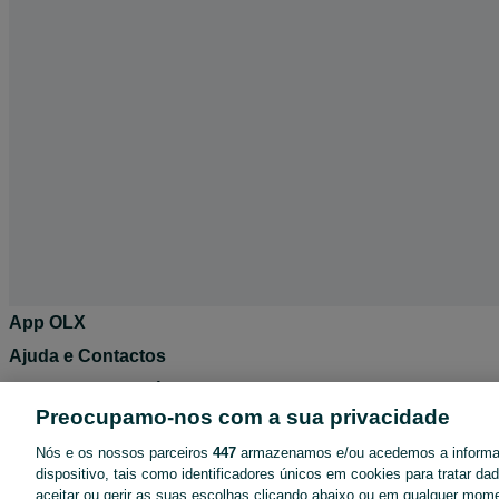
App OLX
Ajuda e Contactos
Destaques de anúncios
Preocupamo-nos com a sua privacidade
Negócios no OLX
Nós e os nossos parceiros
447
armazenamos e/ou acedemos a inform
Blog OLX
dispositivo, tais como identificadores únicos em cookies para tratar d
Termos de Utilização
aceitar ou gerir as suas escolhas clicando abaixo ou em qualquer mom