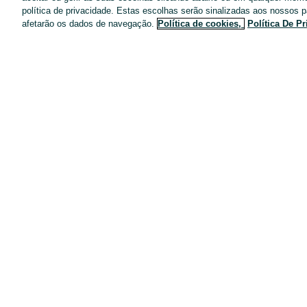
política de privacidade. Estas escolhas serão sinalizadas aos nossos p
Política de Privacidade
afetarão os dados de navegação.
Política de cookies,
Política De P
Pacotes de anúncios
Entregas OLX
Tarifários
Configurações de privacidade
Dicas de segurança
Mapa do site
Anúncios por localidade
Mapa de mini-sites
Pesquisas populares
Carreiras no OLX
Como funciona o OLX
Livro de Reclamações Online
Pontos de encontro OLX
Política de cookies