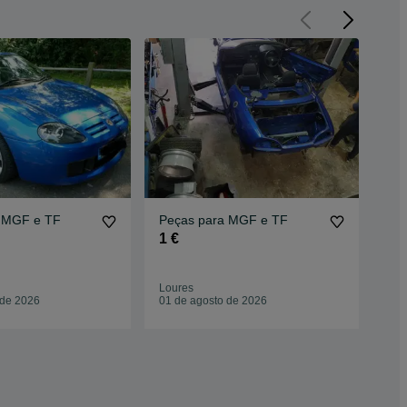
 MGF e TF
Peças para MGF e TF
Pe
1 €
1 €
Loures
Lou
 de 2026
01 de agosto de 2026
01 