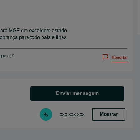
 para MGF em excelente estado.
rança para todo país e ilhas.
iques: 19
Reportar
Enviar mensagem
Mostrar
xxx xxx xxx