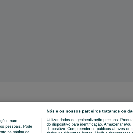
Nós e os nossos parceiros tratamos os da
Utilizar dados de geolocalização precisos. Procur
ações num
do dispositivo para identificação. Armazenar e/o
ados pessoais. Pode
dispositivo. Compreender os públicos através de 
ento na página da