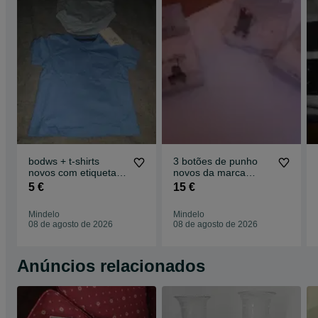
bodws + t-shirts
3 botões de punho
novos com etiqueta
novos da marca
para bebe menino
GEORGES RECH
5 €
15 €
Mindelo
Mindelo
08 de agosto de 2026
08 de agosto de 2026
Anúncios relacionados