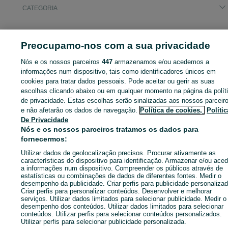
CATEGORIA
ID:
668024485
Cliques:
Preocupamo-nos com a sua privacidade
Nós e os nossos parceiros
447
armazenamos e/ou acedemos a
informações num dispositivo, tais como identificadores únicos em
Entra na tua conta OLX ou cria uma nova para contactares est
cookies para tratar dados pessoais. Pode aceitar ou gerir as suas
anunciante
escolhas clicando abaixo ou em qualquer momento na página da polít
de privacidade. Estas escolhas serão sinalizadas aos nossos parceir
e não afetarão os dados de navegação.
Política de cookies,
Polític
De Privacidade
Entrar ou criar conta
Nós e os nossos parceiros tratamos os dados para
fornecermos:
Enviar mensagem
Utilizar dados de geolocalização precisos. Procurar ativamente as
características do dispositivo para identificação. Armazenar e/ou aced
a informações num dispositivo. Compreender os públicos através de
estatísticas ou combinações de dados de diferentes fontes. Medir o
desempenho da publicidade. Criar perfis para publicidade personalizad
Criar perfis para personalizar conteúdos. Desenvolver e melhorar
serviços. Utilizar dados limitados para selecionar publicidade. Medir o
desempenho dos conteúdos. Utilizar dados limitados para selecionar
conteúdos. Utilizar perfis para selecionar conteúdos personalizados.
Utilizar perfis para selecionar publicidade personalizada.