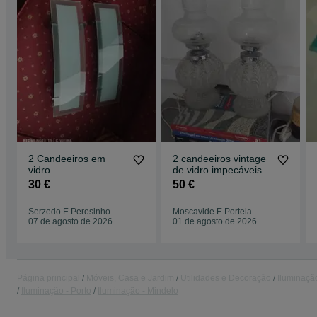
2 Candeeiros em
2 candeeiros vintage
vidro
de vidro impecáveis
30 €
50 €
Serzedo E Perosinho
Moscavide E Portela
07 de agosto de 2026
01 de agosto de 2026
Página principal
Móveis, Casa e Jardim
Utilidades e Decoração
Iluminaçã
Iluminação - Porto
Iluminação - Mindelo