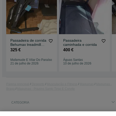
Passadeira de corrida
Passadeira
Behumax treadmill
caminhada e corrida
force 550
325 €
400 €
Mafamude E Vilar Do Paraíso
Águas Santas
21 de julho de 2026
10 de julho de 2026
Página principal
Desporto
Musculação e Fitness
Maquinas
Maquinas -
Braga
Maquinas - Prazins Santo Tirso E Corvite
CATEGORIA