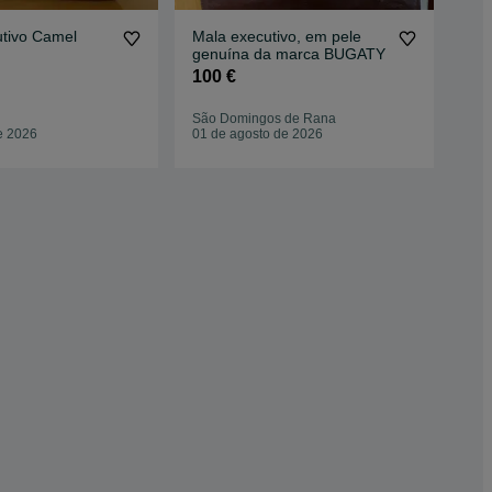
utivo Camel
Mala executivo, em pele
Bol
genuína da marca BUGATY
vin
100 €
55
São Domingos de Rana
Mor
e 2026
01 de agosto de 2026
11 