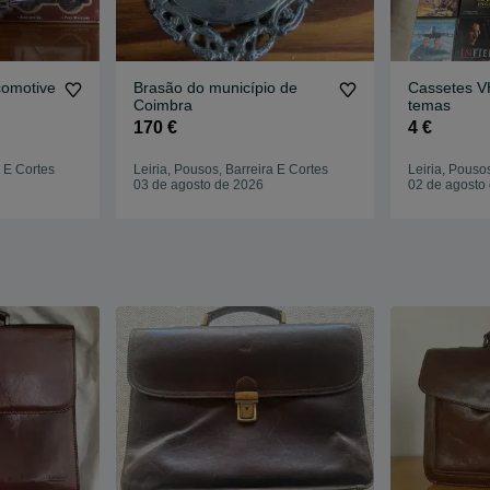
comotive
Brasão do município de
Cassetes V
Coimbra
temas
170 €
4 €
a E Cortes
Leiria, Pousos, Barreira E Cortes
Leiria, Pouso
03 de agosto de 2026
02 de agosto