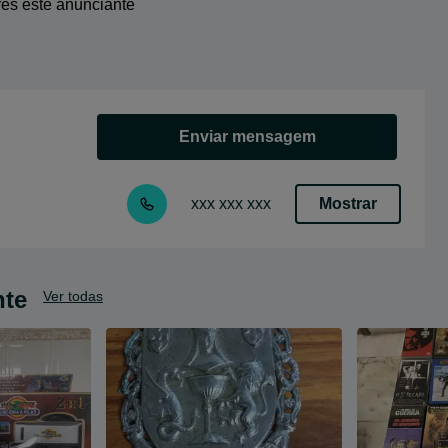
res este anunciante
Enviar mensagem
Mostrar
xxx xxx xxx
nte
Ver todas