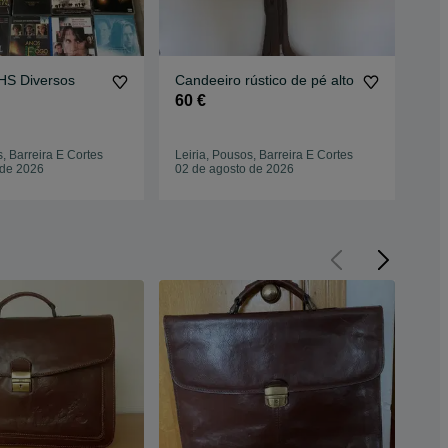
HS Diversos
Candeeiro rústico de pé alto
Av
Ca
60 €
70
s, Barreira E Cortes
Leiria, Pousos, Barreira E Cortes
Leir
 de 2026
02 de agosto de 2026
01 