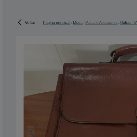
Voltar
Página principal
Moda
Malas e Acessórios
Outras - 