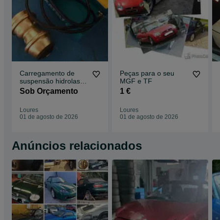
Carregamento de
Peças para o seu
suspensão hidrolastic
MGF e TF
/ hidragas MGF
Sob Orçamento
1 €
Loures
Loures
01 de agosto de 2026
01 de agosto de 2026
Anúncios relacionados