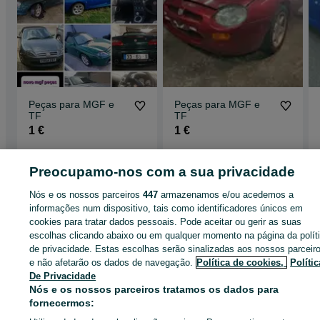
Peças para MGF e
Peças para MGF e
TF
TF
1 €
1 €
Loures
Loures
01 de agosto de 2026
01 de agosto de 2026
Preocupamo-nos com a sua privacidade
Nós e os nossos parceiros
447
armazenamos e/ou acedemos a
informações num dispositivo, tais como identificadores únicos em
Página principal
Peças e acessórios
Peças automóveis
Outros
Outros -
cookies para tratar dados pessoais. Pode aceitar ou gerir as suas
Lisboa
Outros - Loures
escolhas clicando abaixo ou em qualquer momento na página da polít
de privacidade. Estas escolhas serão sinalizadas aos nossos parceir
e não afetarão os dados de navegação.
Política de cookies,
Polític
CATEGORIA
De Privacidade
Nós e os nossos parceiros tratamos os dados para
fornecermos:
ID:
661485315
Cliques: 