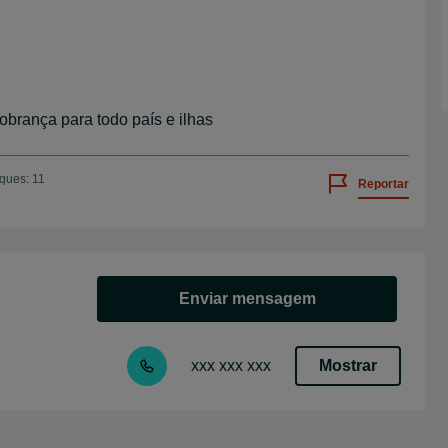
brança para todo país e ilhas
iques: 11
Reportar
Enviar mensagem
Mostrar
xxx xxx xxx