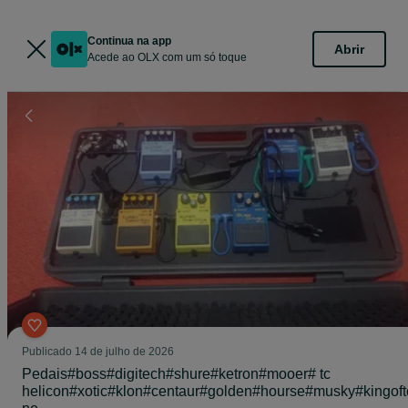
Continua na app
Abrir
Acede ao OLX com um só toque
Publicado
14 de julho de 2026
Pedais#boss#digitech#shure#ketron#mooer# tc
helicon#xotic#klon#centaur#golden#hourse#musky#kingoft