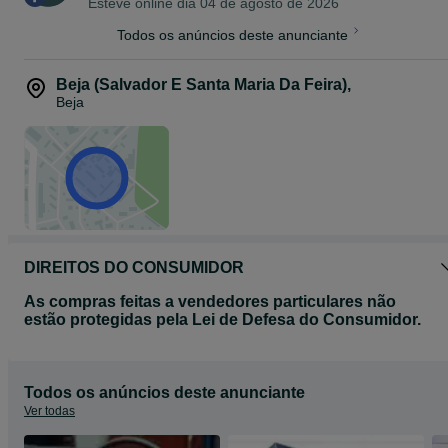
Esteve online dia 04 de agosto de 2026
SUPRA TREM JR...s/caixa...220€
Todos os anúncios deste anunciante
shure SLX4 e SLX1 emissor para guitarra ou baixo, cinto e suporte
de rack...100€
Beja (Salvador E Santa Maria Da Feira)
,
- Aceito trocas...
Beja
DIREITOS DO CONSUMIDOR
As compras feitas a vendedores particulares não
estão protegidas pela Lei de Defesa do Consumidor.
Todos os anúncios deste anunciante
Ver todas