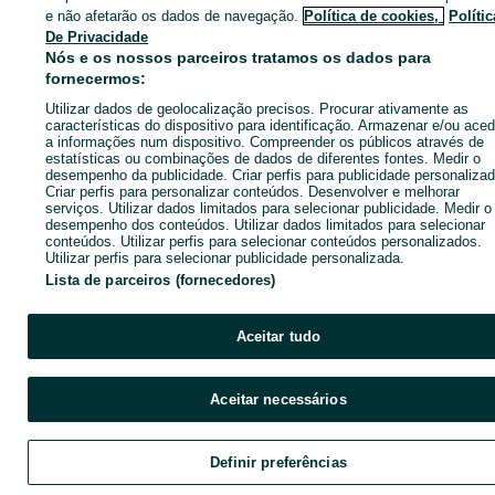
Instrumentos Musicais - Beja (Salvador E Santa Maria Da Feira)
e não afetarão os dados de navegação.
Política de cookies,
Polític
De Privacidade
Nós e os nossos parceiros tratamos os dados para
CATEGORIA
fornecermos:
Utilizar dados de geolocalização precisos. Procurar ativamente as
características do dispositivo para identificação. Armazenar e/ou aced
ID:
643031085
Cliques: 75
a informações num dispositivo. Compreender os públicos através de
estatísticas ou combinações de dados de diferentes fontes. Medir o
desempenho da publicidade. Criar perfis para publicidade personalizad
Criar perfis para personalizar conteúdos. Desenvolver e melhorar
serviços. Utilizar dados limitados para selecionar publicidade. Medir o
desempenho dos conteúdos. Utilizar dados limitados para selecionar
Entra na tua conta OLX ou cria uma nova para contactares est
conteúdos. Utilizar perfis para selecionar conteúdos personalizados.
anunciante
Utilizar perfis para selecionar publicidade personalizada.
Lista de parceiros (fornecedores)
Entrar ou criar conta
Aceitar tudo
Enviar mensagem
Aceitar necessários
Definir preferências