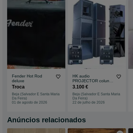
Fender Hot Rod
HK audio
deluxe
PROJECTOR colunas
# pa sistema# ativo
Troca
3.100 €
Beja (Salvador E Santa Maria
Beja (Salvador E Santa Maria
Da Feira)
Da Feira)
01 de agosto de 2026
22 de julho de 2026
Anúncios relacionados