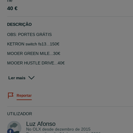
ne
40 €
DESCRIÇÃO
OBS: PORTES GRÁTIS
KETRON switch fs13...150€
MOOER GREEN MILE...30€
MOOER HUSTLE DRIVE...40€
BOSS - DD8 c/caixa...150€
Ler mais
BOSS - CP1x c/caixa...150€
BOSS - MT2 c/caixa...100€
Reportar
BOSS - DS1 c/caixa...80€
BOSS TU3...c/caixa...75€
UTILIZADOR
VS AUDIO ROYAL FLUSH...200€
Luz Afonso
No OLX desde
dezembro de 2015
DIGITECH RICOCHET...c/caixa.125€