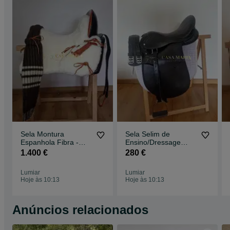
Sela Montura
Sela Selim de
Espanhola Fibra -
Ensino/Dressage
Vaso Profundo -
Completo - Novo
1.400 €
280 €
Fabricamos Sob
Medida
Lumiar
Lumiar
Hoje às 10:13
Hoje às 10:13
Anúncios relacionados