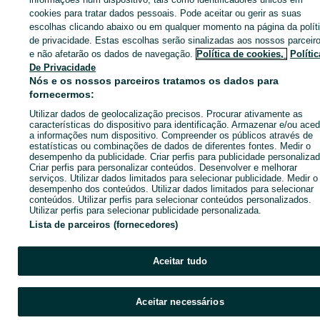
Lumiar
cookies para tratar dados pessoais. Pode aceitar ou gerir as suas
escolhas clicando abaixo ou em qualquer momento na página da polít
de privacidade. Estas escolhas serão sinalizadas aos nossos parceir
CATEGORIA
e não afetarão os dados de navegação.
Política de cookies,
Polític
De Privacidade
Nós e os nossos parceiros tratamos os dados para
ID:
632245113
Cliques: 9
fornecermos:
Utilizar dados de geolocalização precisos. Procurar ativamente as
Ligar / SMS
Enviar mensagem
características do dispositivo para identificação. Armazenar e/ou aced
a informações num dispositivo. Compreender os públicos através de
estatísticas ou combinações de dados de diferentes fontes. Medir o
desempenho da publicidade. Criar perfis para publicidade personalizad
Criar perfis para personalizar conteúdos. Desenvolver e melhorar
serviços. Utilizar dados limitados para selecionar publicidade. Medir o
desempenho dos conteúdos. Utilizar dados limitados para selecionar
conteúdos. Utilizar perfis para selecionar conteúdos personalizados.
Utilizar perfis para selecionar publicidade personalizada.
Lista de parceiros (fornecedores)
Aceitar tudo
Aceitar necessários