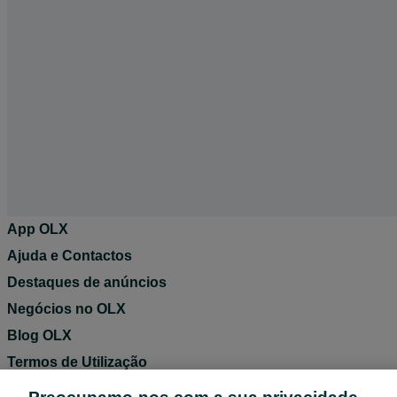
App OLX
Ajuda e Contactos
Destaques de anúncios
Negócios no OLX
Blog OLX
Termos de Utilização
Política de Privacidade