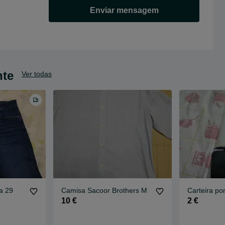
Enviar mensagem
nte
Ver todas
a 29
Camisa Sacoor Brothers M
Carteira po
10 €
2 €