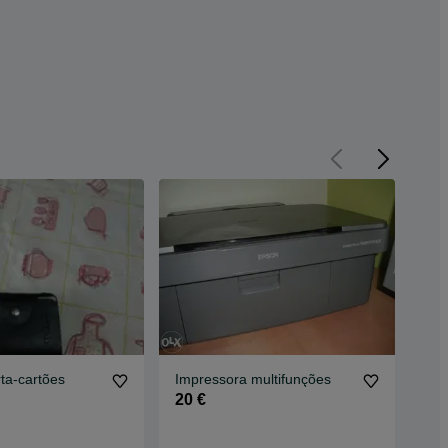
rta-cartões
Impressora multifunções
Cam
ani
20 €
60