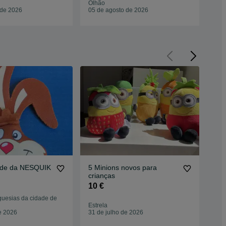
Olhão
Olh
 de 2026
05 de agosto de 2026
05 
nde da NESQUIK
5 Minions novos para
Col
crianças
Tu
10 €
10
guesias da cidade de
Estrela
Mat
e 2026
31 de julho de 2026
29 