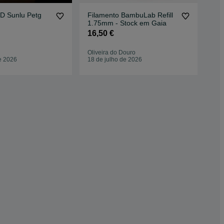
3D Sunlu Petg
Filamento BambuLab Refill
Fi
1.75mm - Stock em Gaia
Bas
16,50 €
13
Oliveira do Douro
Rec
e 2026
18 de julho de 2026
25 