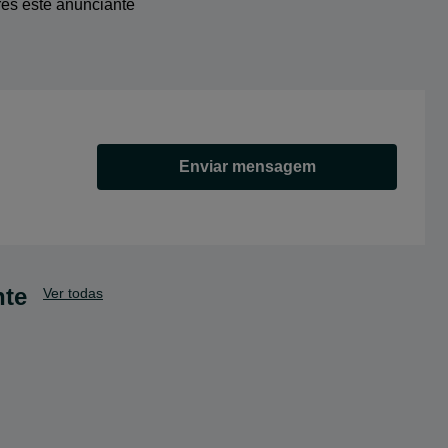
res este anunciante
Enviar mensagem
nte
Ver todas