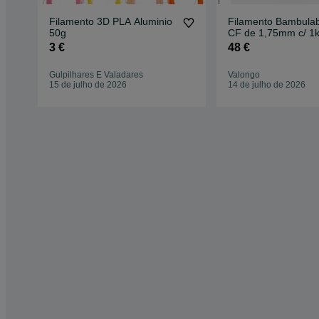
Filamento 3D PLA Aluminio
Filamento Bambula
50g
CF de 1,75mm c/ 1kg
- p/ impressoras 3D
3 €
48 €
Gulpilhares E Valadares
Valongo
15 de julho de 2026
14 de julho de 2026