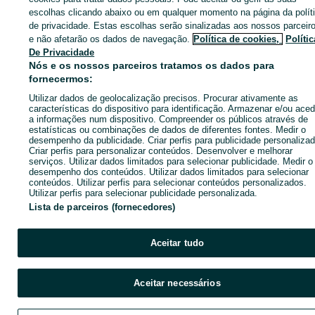
Entra na tua conta OLX ou cria uma nova para contactares est
escolhas clicando abaixo ou em qualquer momento na página da polít
anunciante
de privacidade. Estas escolhas serão sinalizadas aos nossos parceir
e não afetarão os dados de navegação.
Política de cookies,
Polític
De Privacidade
Nós e os nossos parceiros tratamos os dados para
Entrar ou criar conta
fornecermos:
Utilizar dados de geolocalização precisos. Procurar ativamente as
Ligar / SMS
Enviar mensagem
características do dispositivo para identificação. Armazenar e/ou aced
a informações num dispositivo. Compreender os públicos através de
estatísticas ou combinações de dados de diferentes fontes. Medir o
desempenho da publicidade. Criar perfis para publicidade personalizad
Criar perfis para personalizar conteúdos. Desenvolver e melhorar
serviços. Utilizar dados limitados para selecionar publicidade. Medir o
desempenho dos conteúdos. Utilizar dados limitados para selecionar
conteúdos. Utilizar perfis para selecionar conteúdos personalizados.
Utilizar perfis para selecionar publicidade personalizada.
Lista de parceiros (fornecedores)
Aceitar tudo
Aceitar necessários