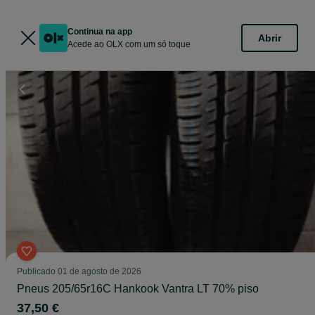
Continua na app
Abrir
Acede ao OLX com um só toque
Publicado
01 de agosto de 2026
Pneus 205/65r16C Hankook Vantra LT 70% piso
37,50 €