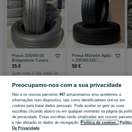
Pneus 205/65r16
Pneus Michelin Agilis
Bridgestone Turanza
+ 205/65/16C -
T005* com 85% piso
Excelentes
35 €
50 €
Santo Antão E São Julião Do
Tojal
Santo Tirso
22 de julho de 2026
20 de julho de 2026
Preocupamo-nos com a sua privacidade
Nós e os nossos parceiros
447
armazenamos e/ou acedemos a
informações num dispositivo, tais como identificadores únicos em
Página principal
Peças e acessórios
Pneus e Jantes
Pneus
Para
cookies para tratar dados pessoais. Pode aceitar ou gerir as suas
automóveis
Para automóveis - Leiria
Para automóveis - Vermoil
escolhas clicando abaixo ou em qualquer momento na página da polít
de privacidade. Estas escolhas serão sinalizadas aos nossos parceir
CATEGORIA
e não afetarão os dados de navegação.
Política de cookies,
Polític
De Privacidade