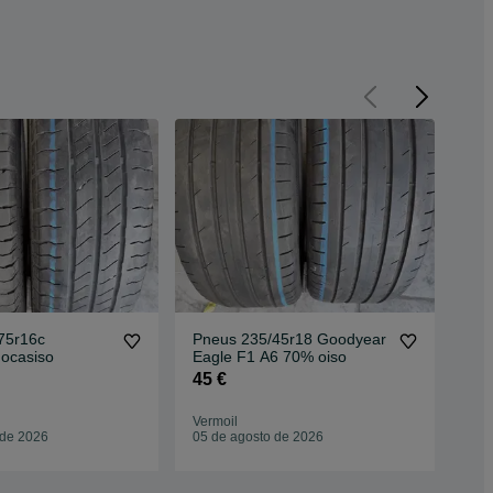
75r16c
Pneus 235/45r18 Goodyear
Pne
 ocasiso
Eagle F1 A6 70% oiso
Con
45 €
40
Vermoil
Ver
 de 2026
05 de agosto de 2026
05 