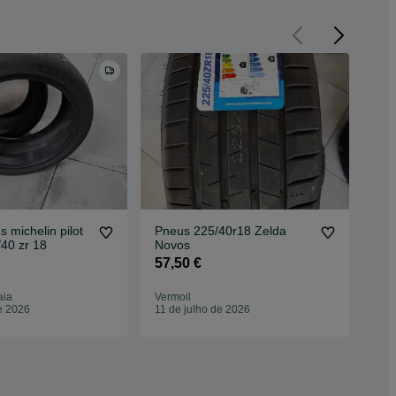
 michelin pilot
Pneus 225/40r18 Zelda
Ven
/40 zr 18
Novos
50
57,50 €
aia
Vermoil
Alc
e 2026
11 de julho de 2026
26 