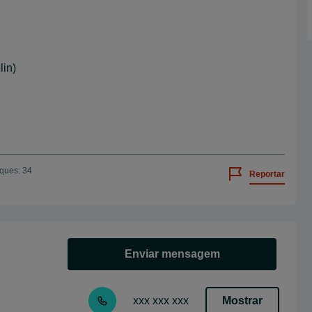
lin)
iques: 34
Reportar
Enviar mensagem
Mostrar
xxx xxx xxx