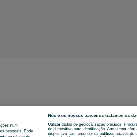
Nós e os nossos parceiros tratamos os da
Utilizar dados de geolocalização precisos. Procur
ações num
do dispositivo para identificação. Armazenar e/o
ados pessoais. Pode
dispositivo. Compreender os públicos através de 
ento na página da