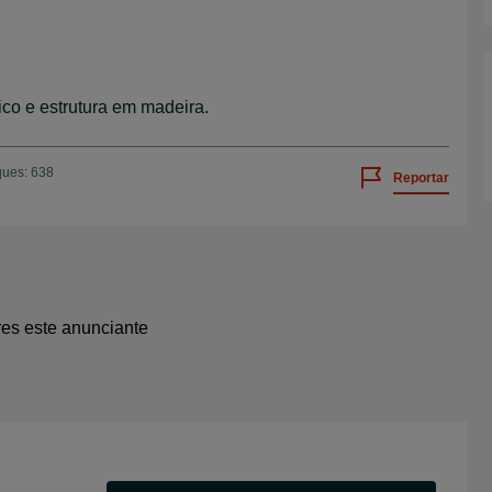
ico e estrutura em madeira.
ques: 638
Reportar
res este anunciante