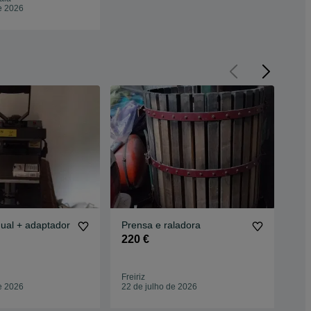
e 2026
ual + adaptador
Prensa e raladora
Pre
vin
220 €
12
Freiriz
Oliv
e 2026
22 de julho de 2026
23 