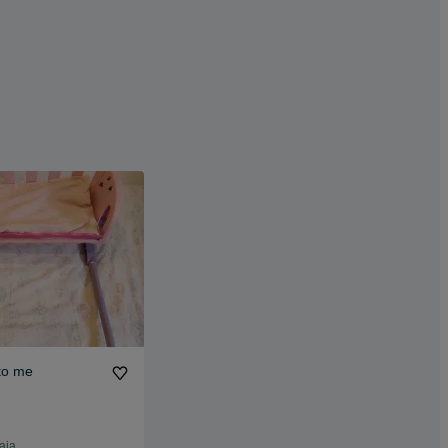
to me
aia