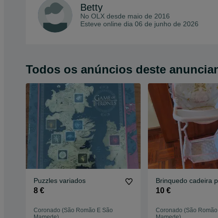
Betty
No OLX desde
maio de 2016
Esteve online dia 06 de junho de 2026
Todos os anúncios deste anuncia
Puzzles variados
Brinquedo cadeira 
8 €
10 €
Coronado (São Romão E São
Coronado (São Romão
Mamede)
Mamede)