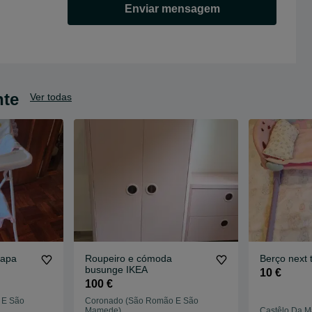
Enviar mensagem
nte
Ver todas
papa
Roupeiro e cómoda
Berço next 
busunge IKEA
10 €
100 €
 E São
Coronado (São Romão E São
Mamede)
Castêlo Da M