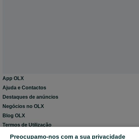
App OLX
Ajuda e Contactos
Destaques de anúncios
Negócios no OLX
Blog OLX
Termos de Utilização
Política de Privacidade
Preocupamo-nos com a sua privacidade