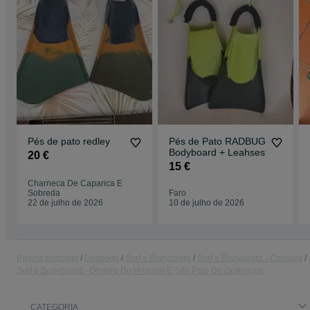
Pés de pato redley
Pés de Pato RADBUG
Bodyboard + Leahses
20 €
15 €
Charneca De Caparica E
Sobreda
Faro
22 de julho de 2026
10 de julho de 2026
Página principal
Desporto
Surf e Bodyboard
Surf e Bodyboard - Coimbra
Surf e Bodyboard - Oliveira Do Hospital E São Paio De Gramaços
CATEGORIA