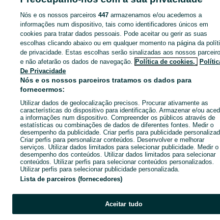
Nós e os nossos parceiros
447
armazenamos e/ou acedemos a
informações num dispositivo, tais como identificadores únicos em
cookies para tratar dados pessoais. Pode aceitar ou gerir as suas
Entra na tua conta OLX ou cria uma nova para contactares est
escolhas clicando abaixo ou em qualquer momento na página da polít
anunciante
de privacidade. Estas escolhas serão sinalizadas aos nossos parceir
e não afetarão os dados de navegação.
Política de cookies,
Polític
De Privacidade
Entrar ou criar conta
Nós e os nossos parceiros tratamos os dados para
fornecermos:
Utilizar dados de geolocalização precisos. Procurar ativamente as
Enviar mensagem
características do dispositivo para identificação. Armazenar e/ou aced
a informações num dispositivo. Compreender os públicos através de
estatísticas ou combinações de dados de diferentes fontes. Medir o
desempenho da publicidade. Criar perfis para publicidade personalizad
Criar perfis para personalizar conteúdos. Desenvolver e melhorar
serviços. Utilizar dados limitados para selecionar publicidade. Medir o
desempenho dos conteúdos. Utilizar dados limitados para selecionar
conteúdos. Utilizar perfis para selecionar conteúdos personalizados.
Utilizar perfis para selecionar publicidade personalizada.
Lista de parceiros (fornecedores)
Aceitar tudo