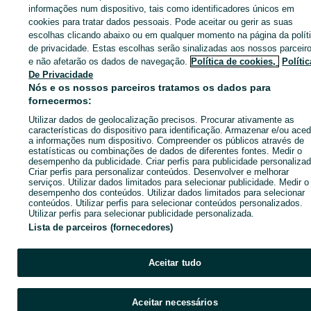
informações num dispositivo, tais como identificadores únicos em
cookies para tratar dados pessoais. Pode aceitar ou gerir as suas
Entra na tua conta OLX ou cria uma nova para contactares est
escolhas clicando abaixo ou em qualquer momento na página da polít
anunciante
de privacidade. Estas escolhas serão sinalizadas aos nossos parceir
e não afetarão os dados de navegação.
Política de cookies,
Polític
De Privacidade
Nós e os nossos parceiros tratamos os dados para
Entrar ou criar conta
fornecermos:
Utilizar dados de geolocalização precisos. Procurar ativamente as
Enviar mensagem
características do dispositivo para identificação. Armazenar e/ou aced
a informações num dispositivo. Compreender os públicos através de
estatísticas ou combinações de dados de diferentes fontes. Medir o
desempenho da publicidade. Criar perfis para publicidade personalizad
Criar perfis para personalizar conteúdos. Desenvolver e melhorar
serviços. Utilizar dados limitados para selecionar publicidade. Medir o
desempenho dos conteúdos. Utilizar dados limitados para selecionar
conteúdos. Utilizar perfis para selecionar conteúdos personalizados.
Utilizar perfis para selecionar publicidade personalizada.
Lista de parceiros (fornecedores)
Aceitar tudo
Aceitar necessários